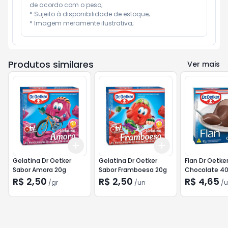
de acordo com o peso;

* Sujeito à disponibilidade de estoque;

* Imagem meramente ilustrativa;
Produtos similares
Ver mais
Add
Add
+
3
gr
+
5
gr
+
3
+
5
+
10
Gelatina Dr Oetker
Gelatina Dr Oetker
Flan Dr Oetke
Sabor Amora 20g
Sabor Framboesa 20g
Chocolate 4
R$ 2,50
R$ 2,50
R$ 4,65
/
gr
/
un
/
u