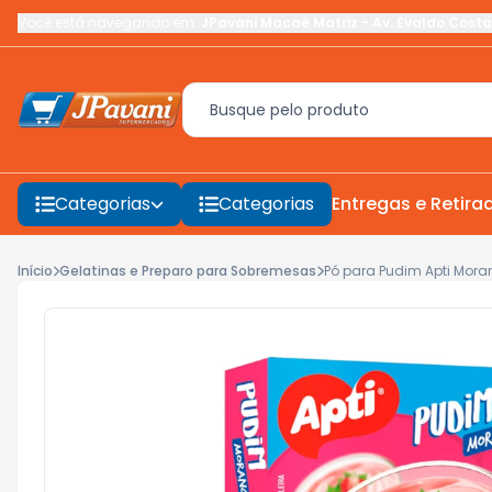
Você está navegando em:
JPavani Macaé Matriz
-
Av. Evaldo Costa
Categorias
Categorias
Entregas e Retira
Início
Gelatinas e Preparo para Sobremesas
Pó para Pudim Apti Mor