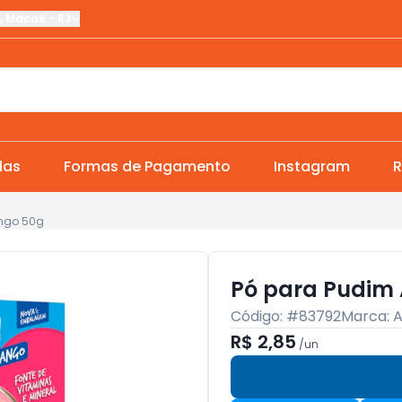
,
Macaé
-
RJ
das
Formas de Pagamento
Instagram
R
ango 50g
Pó para Pudim 
Código: #
83792
Marca:
A
R$ 2,85
/
un