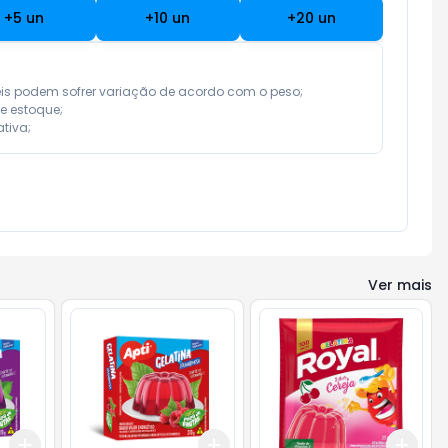
+
5
un
+
10
un
+
20
un
eis podem sofrer variação de acordo com o peso;

e estoque;

tiva;
Ver mais
Add
Add
Add
+
3
+
5
+
10
+
3
+
5
+
10
+
3