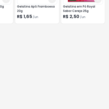
20g
Gelatina Apti Framboesa
Gelatina em Pó Royal
20g
Sabor Cereja 25g
R$ 1,65
R$ 2,50
/
un
/
un