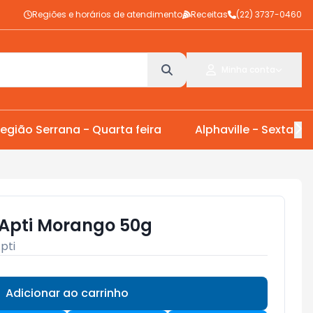
Regiões e horários de atendimento
Receitas
(22) 3737-0460
Minha conta
egião Serrana - Quarta feira
Alphaville - Sexta Fei
Apti Morango 50g
pti
Adicionar ao carrinho
Subtotal:
R$ 0,00