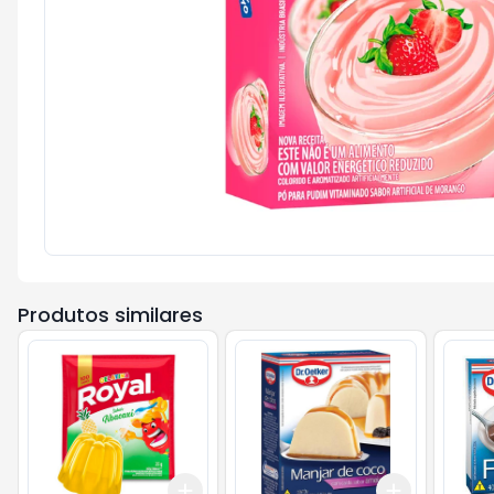
Produtos similares
Add
Add
+
3
+
5
+
10
+
3
+
5
+