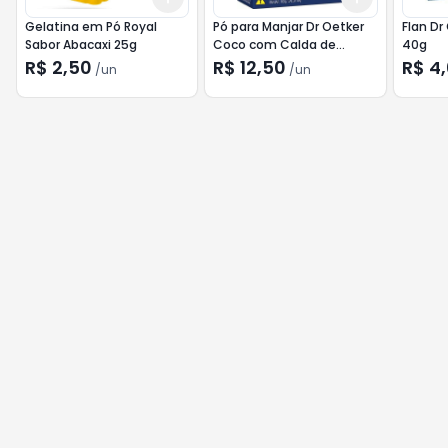
Gelatina em Pó Royal
Pó para Manjar Dr Oetker
Flan Dr
Sabor Abacaxi 25g
Coco com Calda de
40g
Ameixa 200g
R$ 2,50
R$ 12,50
R$ 4
/
un
/
un