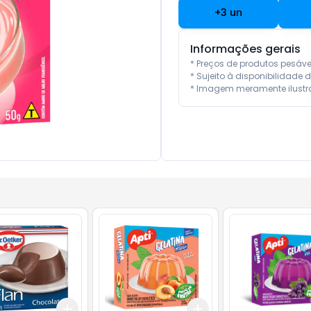
+
3
un
Informações gerais
* Preços de produtos pesáv
* Sujeito à disponibilidade d
* Imagem meramente ilustra
Add
Add
10
+
3
+
5
+
10
+
3
+
5
+
10