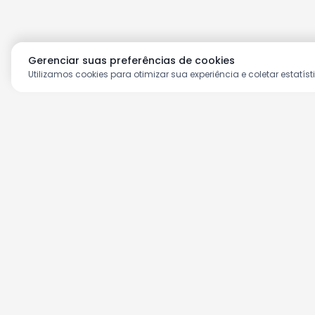
Gerenciar suas preferências de cookies
Utilizamos cookies para otimizar sua experiência e coletar estatíst
Aproveite as nossas prom
Cadastre seu e-mail e receba ofertas ex