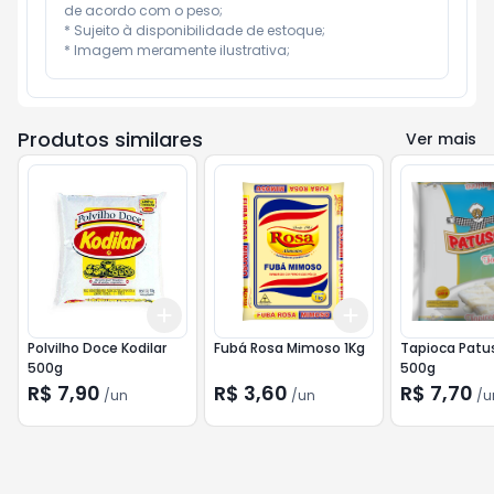
de acordo com o peso;

* Sujeito à disponibilidade de estoque;

* Imagem meramente ilustrativa;
Produtos similares
Ver mais
Add
Add
+
3
+
5
+
10
+
3
+
5
+
10
Polvilho Doce Kodilar
Fubá Rosa Mimoso 1Kg
Tapioca Patus
500g
500g
R$ 7,90
R$ 3,60
R$ 7,70
/
un
/
un
/
u