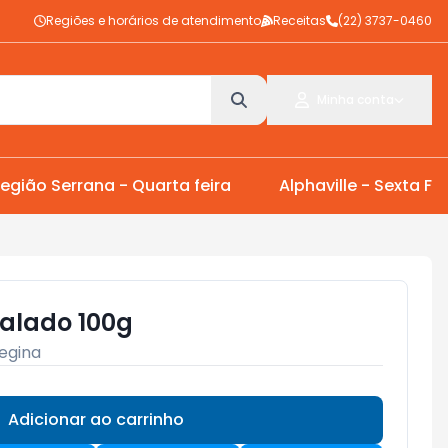
Regiões e horários de atendimento
Receitas
(22) 3737-0460
Minha conta
egião Serrana - Quarta feira
Alphaville - Sexta Fei
Ralado 100g
egina
Adicionar ao carrinho
Subtotal:
R$ 0,00