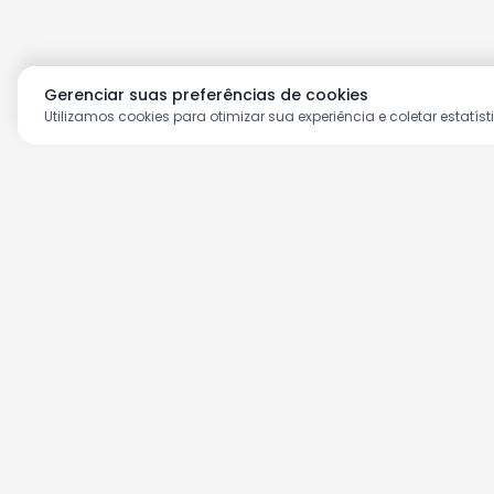
Gerenciar suas preferências de cookies
Utilizamos cookies para otimizar sua experiência e coletar estatíst
Aproveite as nossas prom
Cadastre seu e-mail e receba ofertas ex