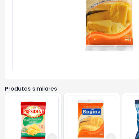
Produtos similares
Add
Add
+
3
+
5
+
10
+
3
+
5
+