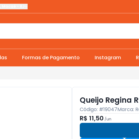
,
Macaé
-
RJ
das
Formas de Pagamento
Instagram
R
Queijo Regina 
Código: #
19047
Marca:
R
R$ 11,50
/
un