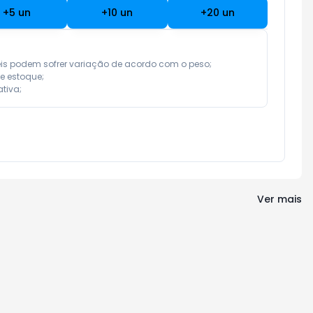
+
5
un
+
10
un
+
20
un
eis podem sofrer variação de acordo com o peso;

e estoque;

tiva;
Ver mais