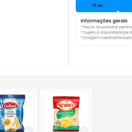
+
3
un
Informações gerais
* Preços de produtos pesáv
* Sujeito à disponibilidade d
* Imagem meramente ilustra
Add
Add
10
+
3
+
5
+
10
+
3
+
5
+
10