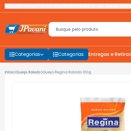
Você está navegando em:
JPavani Macaé Matriz
-
Av. Evaldo Costa
Categorias
Categorias
Entregas e Retira
Início
Queijo Ralado
Queijo Regina Ralado 100g