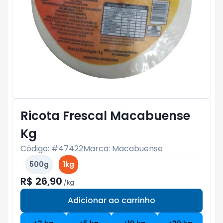
Ricota Frescal Macabuense
Kg
Código: #
47422
Marca:
Macabuense
500g
1kg
R$ 26,90
/
kg
Adicionar ao carrinho
Subtotal:
R$ 0