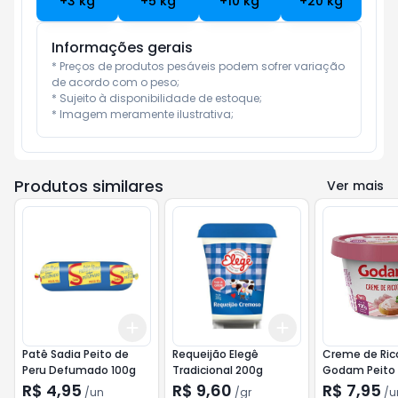
+
3
kg
+
5
kg
+
10
kg
+
20
kg
Informações gerais
* Preços de produtos pesáveis podem sofrer variação 
de acordo com o peso;

* Sujeito à disponibilidade de estoque;

* Imagem meramente ilustrativa;
Produtos similares
Ver mais
Add
Add
+
3
+
5
+
10
+
3
gr
+
5
gr
Patê Sadia Peito de
Requeijão Elegê
Creme de Ric
Peru Defumado 100g
Tradicional 200g
Godam Peito 
Light 180g
R$ 4,95
R$ 9,60
R$ 7,95
/
un
/
gr
/
u