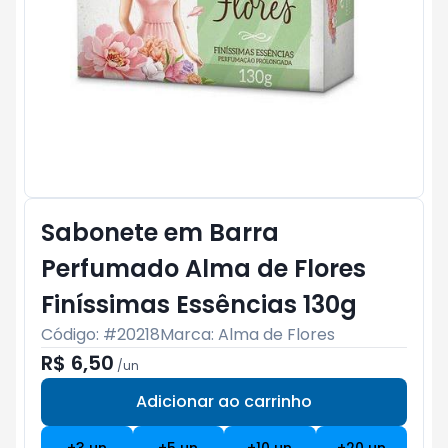
Sabonete em Barra
Perfumado Alma de Flores
Finíssimas Essências 130g
Código: #
20218
Marca:
Alma de Flores
R$ 6,50
/
un
Adicionar ao carrinho
Subtotal:
R$ 0