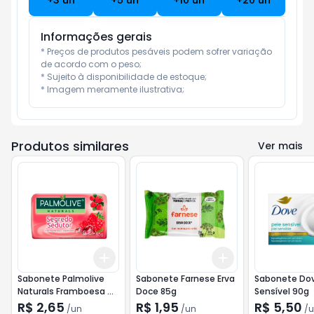
+
3
un
+
5
un
+
10
un
+
20
un
Informações gerais
* Preços de produtos pesáveis podem sofrer variação 
de acordo com o peso;

* Sujeito à disponibilidade de estoque;

* Imagem meramente ilustrativa;
Produtos similares
Ver mais
Add
Add
+
3
+
5
+
10
+
3
+
5
+
10
Sabonete Palmolive
Sabonete Farnese Erva
Sabonete Dov
Naturals Framboesa e
Doce 85g
Sensível 90g
Turmalina 85g
R$ 2,65
R$ 1,95
R$ 5,50
/
un
/
un
/
u