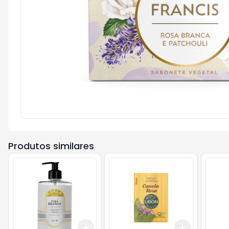
Produtos similares
Add
Add
+
3
+
5
+
10
+
3
+
5
+