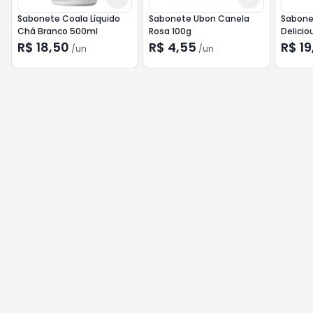
Sabonete Coala Líquido
Sabonete Ubon Canela
Sabone
Chá Branco 500ml
Rosa 100g
Delicio
250ml
R$ 18,50
R$ 4,55
R$ 19
/
un
/
un