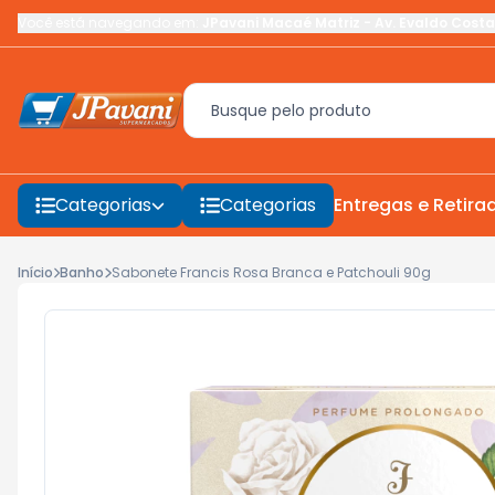
Você está navegando em:
JPavani Macaé Matriz
-
Av. Evaldo Costa
Categorias
Categorias
Entregas e Retira
Início
Banho
Sabonete Francis Rosa Branca e Patchouli 90g