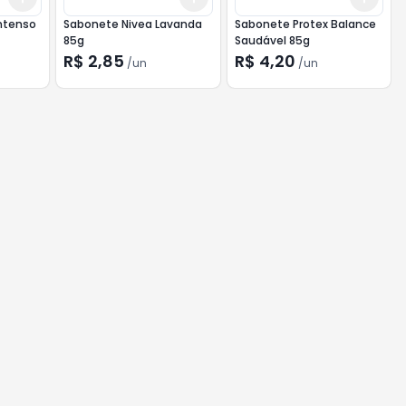
Intenso
Sabonete Nivea Lavanda
Sabonete Protex Balance
85g
Saudável 85g
R$ 2,85
R$ 4,20
/
un
/
un