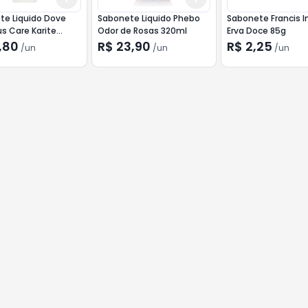
te Liquido Dove
Sabonete Liquido Phebo
Sabonete Francis 
us Care Karite
Odor de Rosas 320ml
Erva Doce 85g
,80
R$ 23,90
R$ 2,25
/
un
/
un
/
un