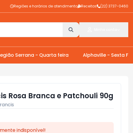
Regiões e horários de atendimento
Receitas
(22) 3737-0460
Minha conta
egião Serrana - Quarta feira
Alphaville - Sexta Fei
is Rosa Branca e Patchouli 90g
rancis
mente indisponível!