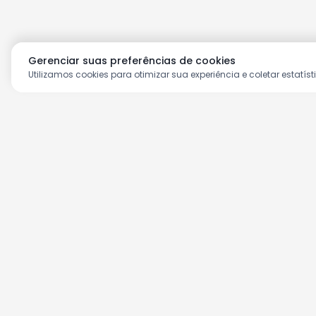
Gerenciar suas preferências de cookies
Utilizamos cookies para otimizar sua experiência e coletar estatíst
Aproveite as nossas prom
Cadastre seu e-mail e receba ofertas ex