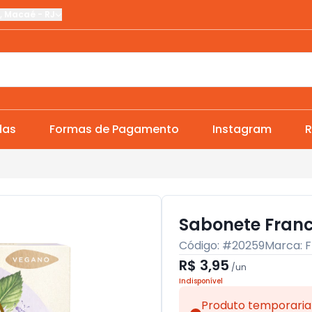
,
Macaé
-
RJ
das
Formas de Pagamento
Instagram
R
Sabonete Franc
Código: #
20259
Marca:
F
R$ 3,95
/
un
Indisponível
Produto temporaria