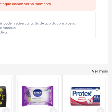
estoque disponível no momento.
eis podem sofrer variação de acordo com o peso;

e estoque;

tiva;
Ver mais
Add
Add
Add
+
3
+
5
+
10
+
3
+
5
+
10
+
3