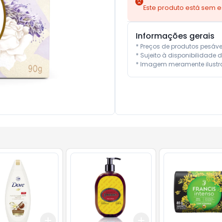
Este produto está sem 
Informações gerais
* Preços de produtos pesáv
* Sujeito à disponibilidade d
* Imagem meramente ilustra
Add
Add
10
+
3
+
5
+
10
+
3
+
5
+
10