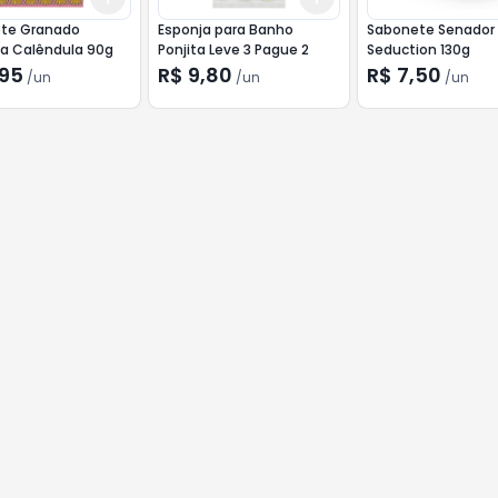
te Granado
Esponja para Banho
Sabonete Senador
na Calêndula 90g
Ponjita Leve 3 Pague 2
Seduction 130g
,95
R$ 9,80
R$ 7,50
/
un
/
un
/
un