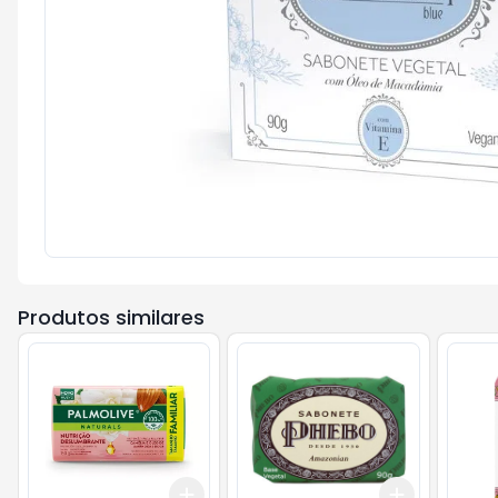
Produtos similares
Add
Add
+
3
+
5
+
10
+
3
+
5
+