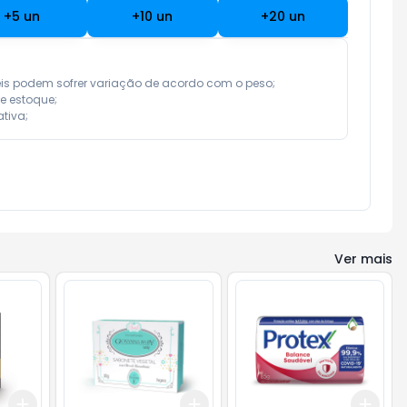
+
5
un
+
10
un
+
20
un
eis podem sofrer variação de acordo com o peso;

e estoque;

tiva;
Ver mais
Add
Add
Add
+
3
+
5
+
10
+
3
+
5
+
10
+
3