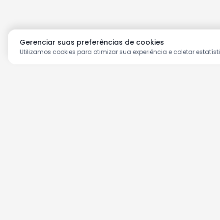
Gerenciar suas preferências de cookies
Utilizamos cookies para otimizar sua experiência e coletar estatíst
Aproveite as nossas prom
Cadastre seu e-mail e receba ofertas ex