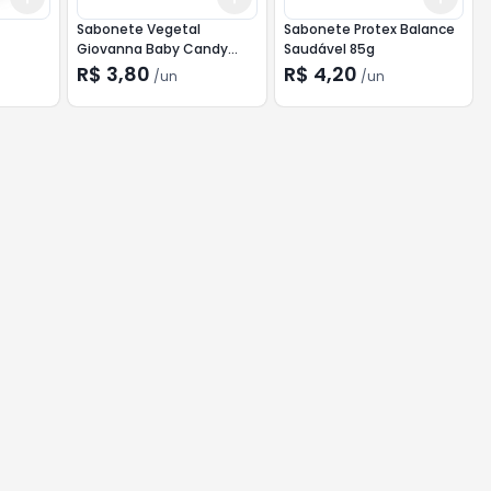
Sabonete Vegetal
Sabonete Protex Balance
Giovanna Baby Candy
Saudável 85g
90g
R$ 3,80
R$ 4,20
/
un
/
un