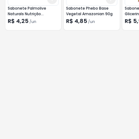
Sabonete Palmolive
Sabonete Phebo Base
Sabone
Naturals Nutrição
Vegetal Amazonian 90g
Gliceri
Deslumbrante 150g
R$ 4,25
R$ 4,85
R$ 5
/
un
/
un