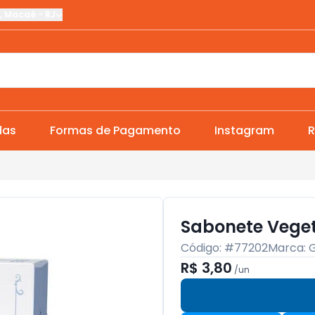
,
Macaé
-
RJ
das
Formas de Pagamento
Instagram
R
Sabonete Veget
Código: #
77202
Marca:
R$ 3,80
/
un