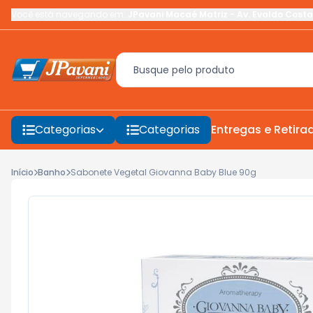
Você está navegando em:
JPavani Macaé Matriz
-
Av. Evaldo Costa
Categorias
Categorias
Entregas e Retira
Início
Banho
Sabonete Vegetal Giovanna Baby Blue 90g