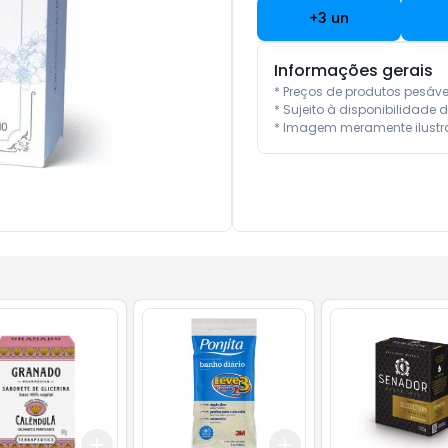
+
3
un
Informações gerais
* Preços de produtos pesáv
* Sujeito à disponibilidade d
* Imagem meramente ilustra
Add
Add
10
+
3
+
5
+
10
+
3
+
5
+
10