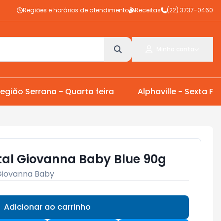
Regiões e horários de atendimento
Receitas
(22) 3737-0460
Minha conta
egião Serrana - Quarta feira
Alphaville - Sexta Fei
al Giovanna Baby Blue 90g
Giovanna Baby
Adicionar ao carrinho
Subtotal:
R$ 0,00