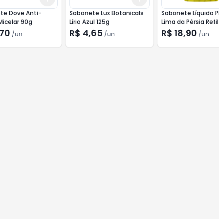
te Dove Anti-
Sabonete Lux Botanicals
Sabonete Líquido 
Micelar 90g
Lírio Azul 125g
Lima da Pérsia Refi
,70
R$ 4,65
R$ 18,90
/
un
/
un
/
un