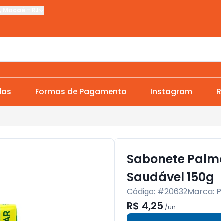
,
Macaé
-
RJ
das
Formas de Pagamento
Instagram
R
Sabonete Palmo
Saudável 150g
Código: #
20632
Marca:
P
R$ 4,25
/
un