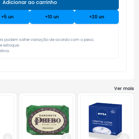
Adicionar ao carrinho
Subtotal:
R$ 0,00
+
5
un
+
10
un
+
20
un
eis podem sofrer variação de acordo com o peso;

e estoque;

tiva;
Ver mais
Add
Add
Add
+
3
+
5
+
10
+
3
+
5
+
10
+
3