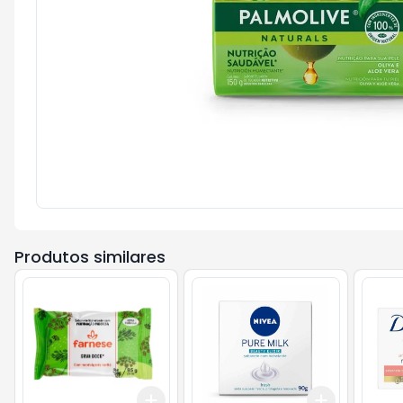
Produtos similares
Add
Add
+
3
+
5
+
10
+
3
+
5
+