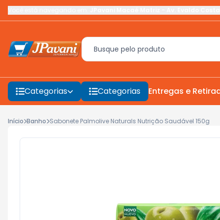
Você está navegando em:
JPavani Macaé Matriz
-
Av. Evaldo Costa
Categorias
Categorias
Entregas e Retira
Início
Banho
Sabonete Palmolive Naturals Nutrição Saudável 150g