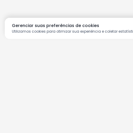
Gerenciar suas preferências de cookies
Utilizamos cookies para otimizar sua experiência e coletar estatíst
Aproveite as nossas prom
Cadastre seu e-mail e receba ofertas ex