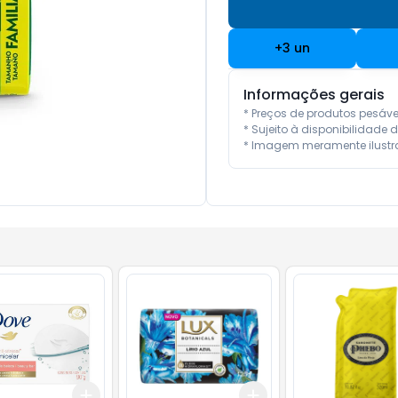
+
3
un
Informações gerais
* Preços de produtos pesáv
* Sujeito à disponibilidade d
* Imagem meramente ilustra
Add
Add
10
+
3
+
5
+
10
+
3
+
5
+
10