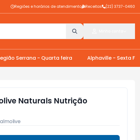
Regiões e horários de atendimento
Receitas
(22) 3737-0460
Minha conta
egião Serrana - Quarta feira
Alphaville - Sexta Fei
live Naturals Nutrição
almolive