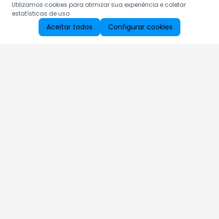
Utilizamos cookies para otimizar sua experiência e coletar
estatísticas de uso.
Aceitar todos
Configurar cookies
Aproveite as nossas promoções!
Cadastre seu e-mail e receba ofertas exclusivas.
QUERO RECEBER