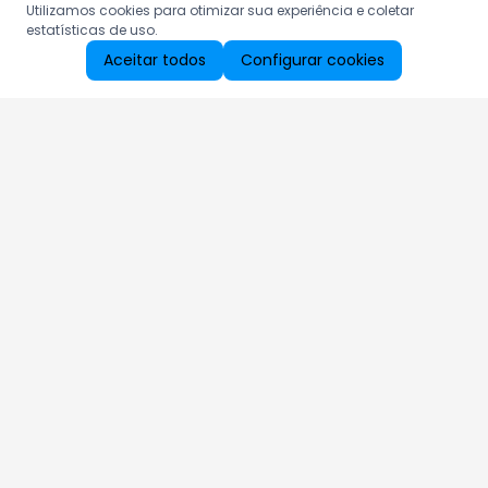
Utilizamos cookies para otimizar sua experiência e coletar
estatísticas de uso.
Aceitar todos
Configurar cookies
Aproveite as nossas promoções!
Cadastre seu e-mail e receba ofertas exclusivas.
QUERO RECEBER