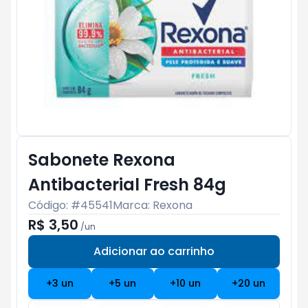
Sabonete Rexona
Antibacterial Fresh 84g
Código: #
45541
Marca:
Rexona
R$ 3,50
/
un
Adicionar ao carrinho
Subtotal:
R$ 0
+
3
un
+
5
un
+
10
un
+
20
un