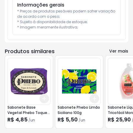
Informações gerais
* Preços de produtos pesáveis podem sofrer variação 
de acordo com o peso;

* Sujeito à disponibilidade de estoque;

* Imagem meramente ilustrativa;
Produtos similares
Ver mais
Add
Add
+
3
+
5
+
10
+
3
+
5
+
10
Sabonete Base
Sabonete Phebo Limão
Sabonete Líq
Vegetal Phebo Toque
Siciliano 100g
Tricofácil Mor
de Lavanda 90g
R$ 4,85
R$ 5,50
R$ 25,90
/
un
/
un