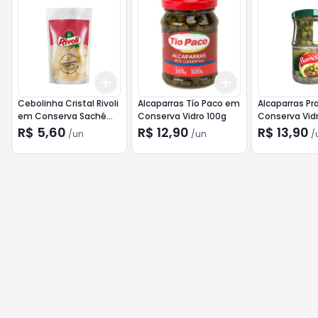
Add
Add
+
3
+
5
+
10
+
3
+
5
+
10
Cebolinha Cristal Rivoli
Alcaparras Tío Paco em
Alcaparras P
em Conserva Sachê
Conserva Vidro 100g
Conserva Vid
100g
R$ 5,60
R$ 12,90
R$ 13,90
/
un
/
un
/