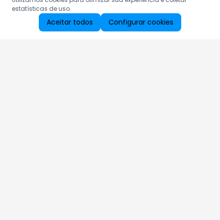
estatísticas de uso.
Aceitar todos
Configurar cookies
Aproveite as nossas promoções!
Cadastre seu e-mail e receba ofertas exclusivas.
QUERO RECEBER