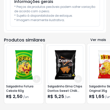
Informações gerais
* Preços de produtos pesáveis podem sofrer variação 
de acordo com o peso;

* Sujeito à disponibilidade de estoque;

* Imagem meramente ilustrativa;
Produtos similares
Ver mais
Add
Add
+
3
+
5
+
10
+
3
+
5
+
10
Salgadinho Fofura
Salgadinho Elma Chips
Salgadinho Sk
Cebola 60g
Doritos Sweet Chilli
Original 35g
32g
R$ 2,50
R$ 5,25
R$ 1,65
/
un
/
un
/
u