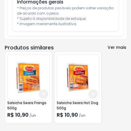
Informações gerais
* Preços de produtos pesáveis podem sofrer variação 
de acordo com o peso;

* Sujeito à disponibilidade de estoque;

* Imagem meramente ilustrativa;
Produtos similares
Ver mais
Add
Add
+
3
+
5
+
10
+
3
+
5
+
10
Salsicha Seara Frango
Salsicha Seara Hot Dog
500g
500g
R$ 10,90
R$ 10,90
/
un
/
un