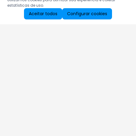
estatísticas de uso.
Aceitar todos
Configurar cookies
Aproveite as nossas promoções!
Cadastre seu e-mail e receba ofertas exclusivas.
QUERO RECEBER