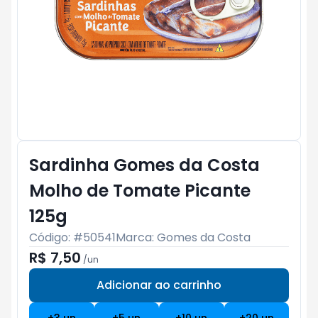
Sardinha Gomes da Costa
Molho de Tomate Picante
125g
Código: #
50541
Marca:
Gomes da Costa
R$ 7,50
/
un
Adicionar ao carrinho
Subtotal:
R$ 0