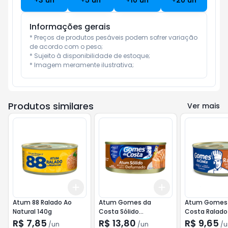
+
3
un
+
5
un
+
10
un
+
20
un
Informações gerais
* Preços de produtos pesáveis podem sofrer variação 
de acordo com o peso;

* Sujeito à disponibilidade de estoque;

* Imagem meramente ilustrativa;
Produtos similares
Ver mais
Add
Add
+
3
+
5
+
10
+
3
+
5
+
10
Atum 88 Ralado Ao
Atum Gomes da
Atum Gomes
Natural 140g
Costa Sólido
Costa Ralado
Defumado 170g
Defumado 17
R$ 7,85
R$ 13,80
R$ 9,65
/
un
/
un
/
u