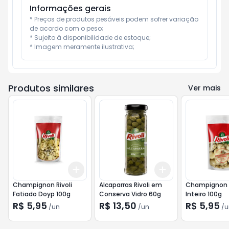
Informações gerais
* Preços de produtos pesáveis podem sofrer variação 
de acordo com o peso;

* Sujeito à disponibilidade de estoque;

* Imagem meramente ilustrativa;
Produtos similares
Ver mais
Add
Add
+
3
+
5
+
10
+
3
+
5
+
10
Champignon Rivoli
Alcaparras Rivoli em
Champignon R
Fatiado Doyp 100g
Conserva Vidro 60g
Inteiro 100g
R$ 5,95
R$ 13,50
R$ 5,95
/
un
/
un
/
u