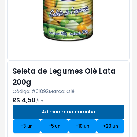
Seleta de Legumes Olé Lata
200g
Código: #
31892
Marca:
Olé
R$ 4,50
/
un
Adicionar ao carrinho
Subtotal:
R$ 0
+
3
un
+
5
un
+
10
un
+
20
un