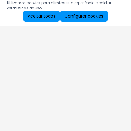
Utilizamos cookies para otimizar sua experiência e coletar
estatísticas de uso.
Aceitar todos
Configurar cookies
Aproveite as nossas promoções!
Cadastre seu e-mail e receba ofertas exclusivas.
QUERO RECEBER