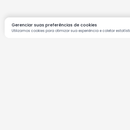
Gerenciar suas preferências de cookies
Utilizamos cookies para otimizar sua experiência e coletar estatíst
Aproveite as nossas prom
Cadastre seu e-mail e receba ofertas ex