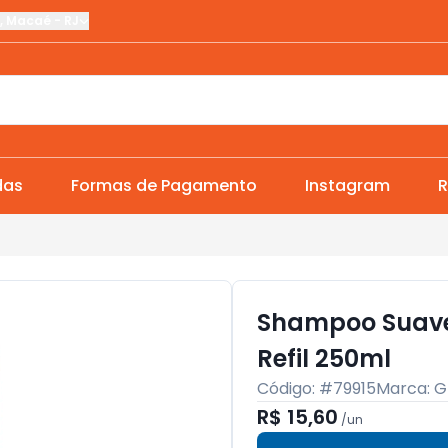
,
Macaé
-
RJ
das
Formas de Pagamento
Instagram
R
Shampoo Suave
Refil 250ml
Código: #
79915
Marca:
G
R$ 15,60
/
un