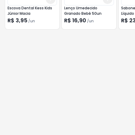
Escova Dental Kess Kids
Lenço Umedecido
Sabone
Júnior Macia
Granado Bebê 50un
Líquid
R$ 3,95
R$ 16,90
R$ 2
/
un
/
un