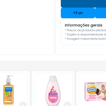
+
3
un
Informações gerais
* Preços de produtos pesáv
* Sujeito à disponibilidade d
* Imagem meramente ilustra
Add
Add
10
+
3
+
5
+
10
+
3
+
5
+
10