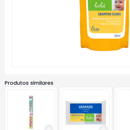
Produtos similares
Add
Add
+
3
+
5
+
10
+
3
+
5
+