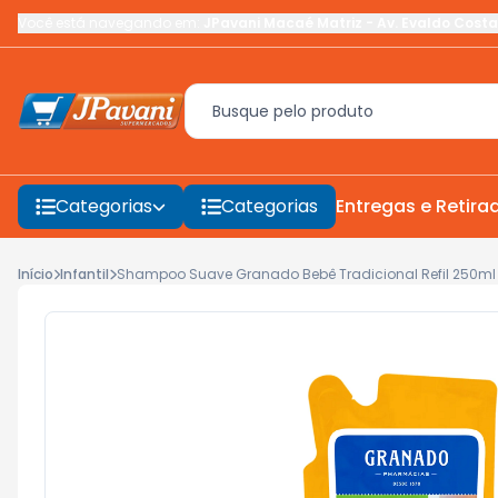
Você está navegando em:
JPavani Macaé Matriz
-
Av. Evaldo Costa
Categorias
Categorias
Entregas e Retira
Início
Infantil
Shampoo Suave Granado Bebê Tradicional Refil 250ml