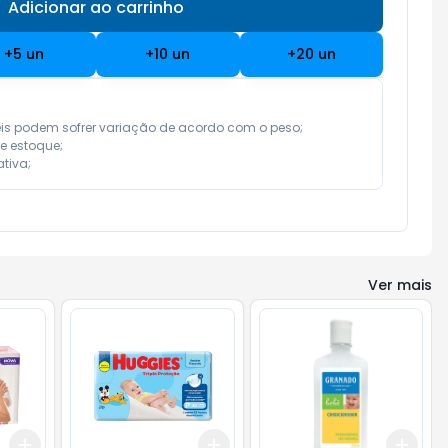
Adicionar ao carrinho
Subtotal:
R$ 0,00
+
5
un
+
10
un
+
20
un
eis podem sofrer variação de acordo com o peso;

e estoque;

tiva;
Ver mais
Add
Add
Add
+
3
+
5
+
10
+
3
+
5
+
10
+
3