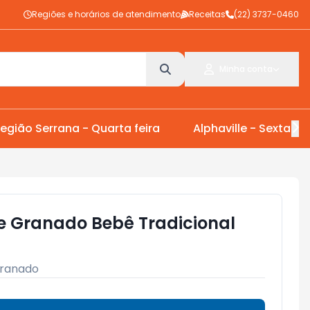
Regiões e horários de atendimento
Receitas
(22) 3737-0460
Minha conta
egião Serrana - Quarta feira
Alphaville - Sexta Fei
 Granado Bebê Tradicional
ranado