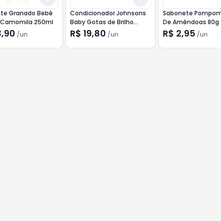
te Granado Bebê
Condicionador Johnsons
Sabonete Pompom
o Camomila 250ml
Baby Gotas de Brilho
De Amêndoas 80g
200ml
3,90
R$ 19,80
R$ 2,95
/
un
/
un
/
un