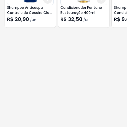
Shampoo Anticaspa
Condicionador Pantene
Shamp
Controle de Coceira Clear
Restauração 400ml
Condici
Men 200ml
Proteçã
R$ 20,90
R$ 32,50
R$ 9
/
un
/
un
350ml