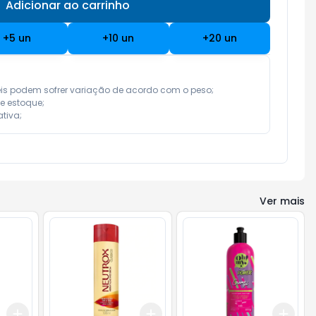
Adicionar ao carrinho
Subtotal:
R$ 0,00
+
5
un
+
10
un
+
20
un
eis podem sofrer variação de acordo com o peso;

e estoque;

tiva;
Ver mais
Add
Add
Add
+
3
+
5
+
10
+
3
+
5
+
10
+
3