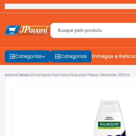
Você está navegando em:
JPavani Macaé Matriz
-
Av. Evaldo Costa
Categorias
Categorias
Entregas e Retira
Início
Cabelo
Shampoo Palmolive Naturals Pretos Vibrantes 350ml