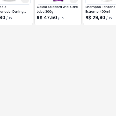
oo e
Geleia Seladora Widi Care
Shampoo Pantene 
onador Darling
Juba 300g
Extremo 400ml
o e Maciez 2 em 1
,80
R$ 47,50
R$ 29,90
/
un
/
un
/
un