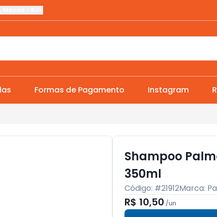
,
Macaé
-
RJ
das
Formas de Pagamento
Instagram
R
Shampoo Palmol
350ml
Código: #
21912
Marca:
Pa
R$ 10,50
/
un