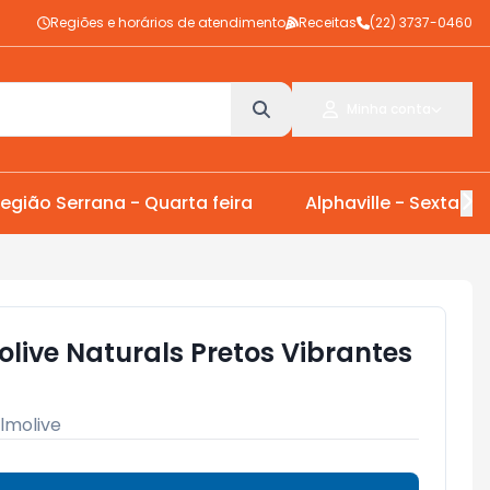
Regiões e horários de atendimento
Receitas
(22) 3737-0460
Minha conta
egião Serrana - Quarta feira
Alphaville - Sexta Fei
ive Naturals Pretos Vibrantes
lmolive