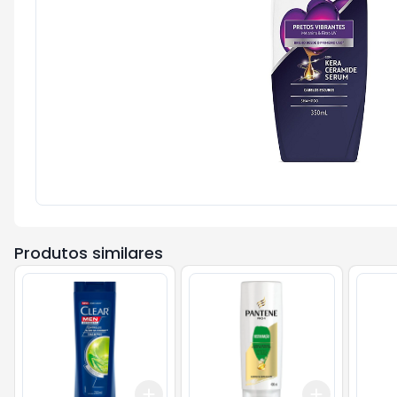
Produtos similares
Add
Add
+
3
+
5
+
10
+
3
+
5
+