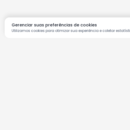
Gerenciar suas preferências de cookies
Utilizamos cookies para otimizar sua experiência e coletar estatíst
Aproveite as nossas prom
Cadastre seu e-mail e receba ofertas ex