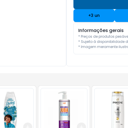
+
3
un
Informações gerais
* Preços de produtos pesáv
* Sujeito à disponibilidade d
* Imagem meramente ilustra
Add
Add
10
+
3
+
5
+
10
+
3
+
5
+
10