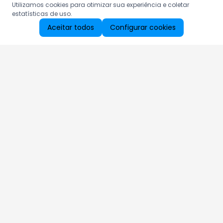
Utilizamos cookies para otimizar sua experiência e coletar
estatísticas de uso.
Aceitar todos
Configurar cookies
Aproveite as nossas promoções!
Cadastre seu e-mail e receba ofertas exclusivas.
QUERO RECEBER