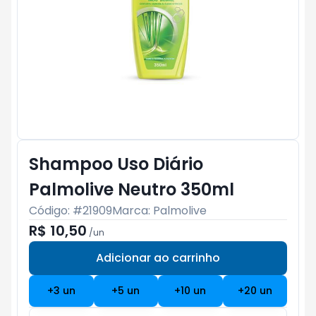
Shampoo Uso Diário
Palmolive Neutro 350ml
Código: #
21909
Marca:
Palmolive
R$ 10,50
/
un
Adicionar ao carrinho
Subtotal:
R$ 0
+
3
un
+
5
un
+
10
un
+
20
un