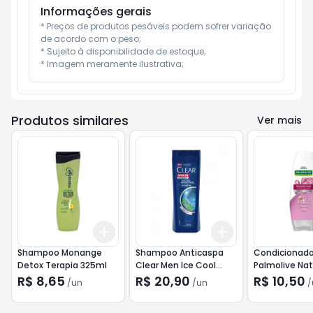
Informações gerais
* Preços de produtos pesáveis podem sofrer variação 
de acordo com o peso;

* Sujeito à disponibilidade de estoque;

* Imagem meramente ilustrativa;
Produtos similares
Ver mais
Add
Add
+
3
+
5
+
10
+
3
+
5
+
10
Shampoo Monange
Shampoo Anticaspa
Condicionado
Detox Terapia 325ml
Clear Men Ice Cool
Palmolive Nat
Menthol 200ml
Ceramidas Fo
R$ 8,65
R$ 20,90
R$ 10,50
/
un
/
un
/
350ml