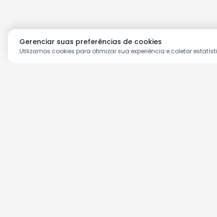
Gerenciar suas preferências de cookies
Utilizamos cookies para otimizar sua experiência e coletar estatíst
Aproveite as nossas prom
Cadastre seu e-mail e receba ofertas ex