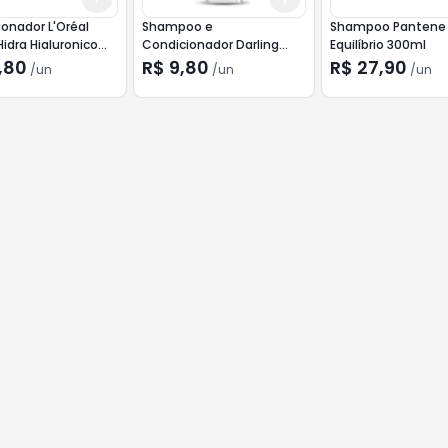
onador L'Oréal
Shampoo e
Shampoo Pantene
Hidra Hialuronico
Condicionador Darling
Equilíbrio 300ml
Proteção e Maciez 2 em 1
,80
R$ 9,80
R$ 27,90
/
un
/
un
/
un
350ml