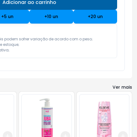
Adicionar ao carrinho
Subtotal:
R$ 0,00
+
5
un
+
10
un
+
20
un
eis podem sofrer variação de acordo com o peso;

e estoque;

tiva;
Ver mais
Add
Add
Add
+
3
+
5
+
10
+
3
+
5
+
10
+
3