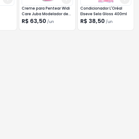
Creme para Pentear Widi
Condicionador L'Oréal
Care Juba Modelador de
Elseve Sela Gloss 400ml
Crespos 500ml
R$ 63,50
R$ 38,50
/
un
/
un