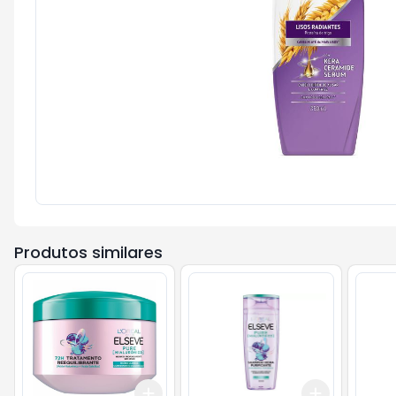
Produtos similares
Add
Add
+
3
+
5
+
10
+
3
+
5
+