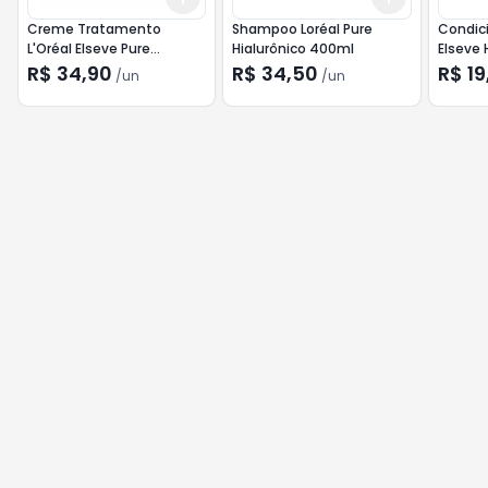
Creme Tratamento
Shampoo Loréal Pure
Condici
L'Oréal Elseve Pure
Hialurônico 400ml
Elseve 
Hialurônico 300g
200ml
R$ 34,90
R$ 34,50
R$ 19
/
un
/
un