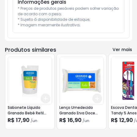
Informações gerais
* Preços de produtos pesáveis podem sofrer variação 
de acordo com o peso;

* Sujeito à disponibilidade de estoque;

* Imagem meramente ilustrativa;
Produtos similares
Ver mais
Add
Add
+
3
+
5
+
10
+
3
+
5
+
10
Sabonete Líquido
Lenço Umedecido
Escova Denta
Granado Bebê Refil
Granado Erva Doce
Tandy 5 Anos
250ml
50und
unid
R$ 17,90
R$ 16,90
R$ 12,90
/
un
/
un
/