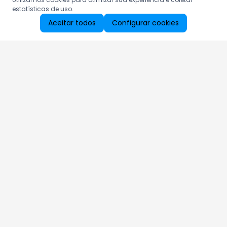
estatísticas de uso.
Aceitar todos
Configurar cookies
Aproveite as nossas promoções!
Cadastre seu e-mail e receba ofertas exclusivas.
QUERO RECEBER