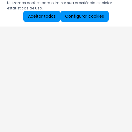
Utilizamos cookies para otimizar sua experiência e coletar
estatísticas de uso.
Aceitar todos
Configurar cookies
Aproveite as nossas promoções!
Cadastre seu e-mail e receba ofertas exclusivas.
QUERO RECEBER