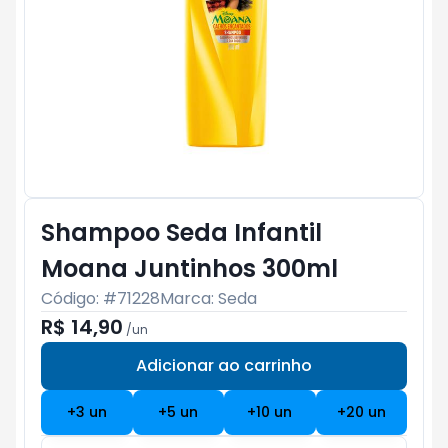
Shampoo Seda Infantil
Moana Juntinhos 300ml
Código: #
71228
Marca:
Seda
R$ 14,90
/
un
Adicionar ao carrinho
Subtotal:
R$ 0
+
3
un
+
5
un
+
10
un
+
20
un