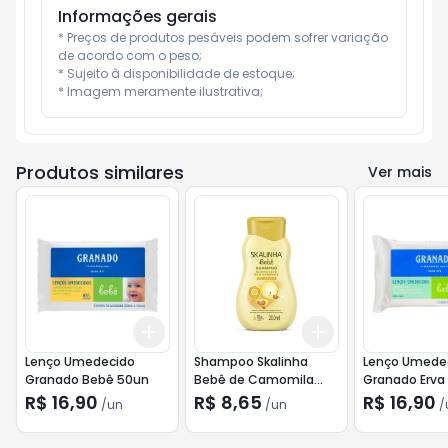
Informações gerais
* Preços de produtos pesáveis podem sofrer variação 
de acordo com o peso;

* Sujeito à disponibilidade de estoque;

* Imagem meramente ilustrativa;
Produtos similares
Ver mais
Add
Add
+
3
+
5
+
10
+
3
+
5
+
10
Lenço Umedecido
Shampoo Skalinha
Lenço Umede
Granado Bebê 50un
Bebê de Camomila
Granado Erva
200ml
50und
R$ 16,90
R$ 8,65
R$ 16,90
/
un
/
un
/