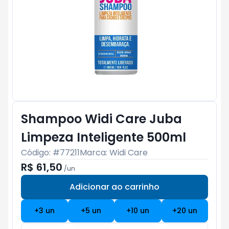
Shampoo Widi Care Juba
Limpeza Inteligente 500ml
Código: #
77211
Marca:
Widi Care
R$ 61,50
/
un
Adicionar ao carrinho
Subtotal:
R$ 0
+
3
un
+
5
un
+
10
un
+
20
un