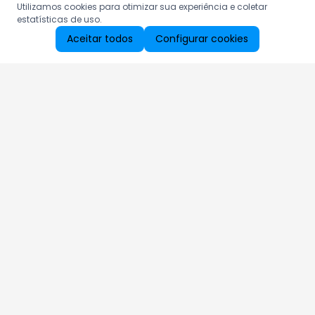
Utilizamos cookies para otimizar sua experiência e coletar
estatísticas de uso.
Aceitar todos
Configurar cookies
Aproveite as nossas promoções!
Cadastre seu e-mail e receba ofertas exclusivas.
QUERO RECEBER