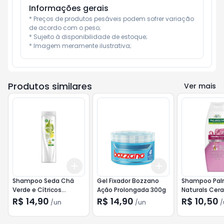
Informações gerais
* Preços de produtos pesáveis podem sofrer variação 
de acordo com o peso;

* Sujeito à disponibilidade de estoque;

* Imagem meramente ilustrativa;
Produtos similares
Ver mais
Add
Add
+
3
+
5
+
10
+
3
+
5
+
10
Shampoo Seda Chá
Gel Fixador Bozzano
Shampoo Pal
Verde e Cítricos
Ação Prolongada 300g
Naturals Cer
Purificação e Detox
Force 350ml
R$ 14,90
R$ 14,90
R$ 10,50
/
un
/
un
/
325ml