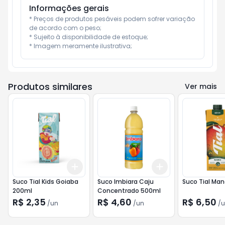
Informações gerais
* Preços de produtos pesáveis podem sofrer variação 
de acordo com o peso;

* Sujeito à disponibilidade de estoque;

* Imagem meramente ilustrativa;
Produtos similares
Ver mais
Add
Add
+
3
+
5
+
10
+
3
+
5
+
10
Suco Tial Kids Goiaba
Suco Imbiara Caju
Suco Tial Man
200ml
Concentrado 500ml
R$ 2,35
R$ 4,60
R$ 6,50
/
un
/
un
/
u