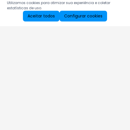
Utilizamos cookies para otimizar sua experiência e coletar
estatísticas de uso.
Aceitar todos
Configurar cookies
Aproveite as nossas promoções!
Cadastre seu e-mail e receba ofertas exclusivas.
QUERO RECEBER