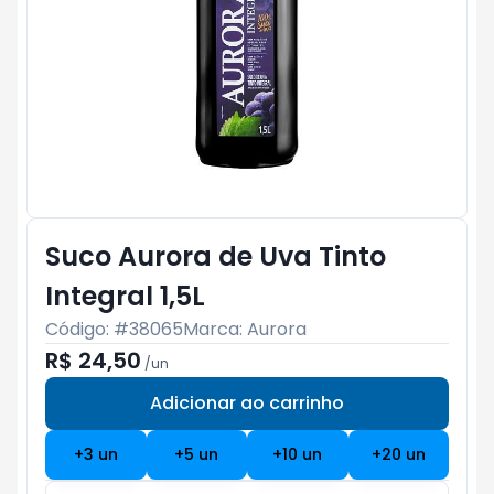
Suco Aurora de Uva Tinto
Integral 1,5L
Código: #
38065
Marca:
Aurora
R$ 24,50
/
un
Adicionar ao carrinho
Subtotal:
R$ 0
+
3
un
+
5
un
+
10
un
+
20
un