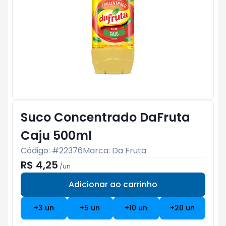
Suco Concentrado DaFruta
Caju 500ml
Código: #
22376
Marca:
Da Fruta
R$ 4,25
/
un
Adicionar ao carrinho
Subtotal:
R$ 0
+
3
un
+
5
un
+
10
un
+
20
un