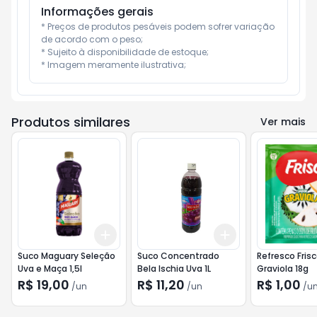
Informações gerais
* Preços de produtos pesáveis podem sofrer variação 
de acordo com o peso;

* Sujeito à disponibilidade de estoque;

* Imagem meramente ilustrativa;
Produtos similares
Ver mais
Add
Add
+
3
+
5
+
10
+
3
+
5
+
10
Suco Maguary Seleção
Suco Concentrado
Refresco Fris
Uva e Maça 1,5l
Bela Ischia Uva 1L
Graviola 18g
R$ 19,00
R$ 11,20
R$ 1,00
/
un
/
un
/
u