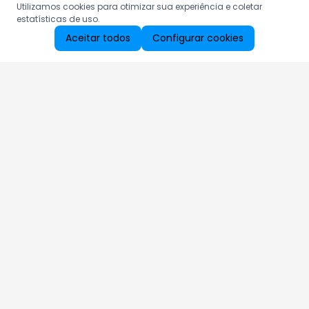
Utilizamos cookies para otimizar sua experiência e coletar
estatísticas de uso.
Aceitar todos
Configurar cookies
Aproveite as nossas promoções!
Cadastre seu e-mail e receba ofertas exclusivas.
QUERO RECEBER