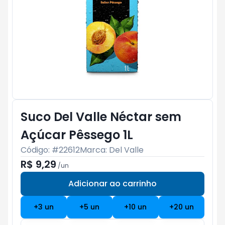
Suco Del Valle Néctar sem
Açúcar Pêssego 1L
Código: #
22612
Marca:
Del Valle
R$ 9,29
/
un
Adicionar ao carrinho
Subtotal:
R$ 0
+
3
un
+
5
un
+
10
un
+
20
un