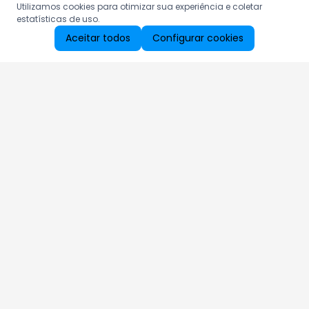
Utilizamos cookies para otimizar sua experiência e coletar
estatísticas de uso.
Aceitar todos
Configurar cookies
Aproveite as nossas promoções!
Cadastre seu e-mail e receba ofertas exclusivas.
QUERO RECEBER