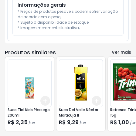
Informações gerais
* Preços de produtos pesáveis podem sofrer variação 
de acordo com o peso;

* Sujeito à disponibilidade de estoque;

* Imagem meramente ilustrativa;
Produtos similares
Ver mais
Add
Add
+
3
+
5
+
10
+
3
+
5
+
10
Suco Tial Kids Pêssego
Suco Del Valle Néctar
Refresco Trin
200ml
Maracujá 1l
15g
R$ 2,35
R$ 9,29
R$ 1,00
/
un
/
un
/
u