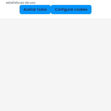
estatísticas de uso.
Aceitar todos
Configurar cookies
Aproveite as nossas promoções!
Cadastre seu e-mail e receba ofertas exclusivas.
QUERO RECEBER