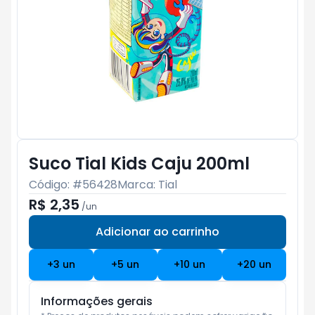
Suco Tial Kids Caju 200ml
Código: #
56428
Marca:
Tial
R$ 2,35
/
un
Adicionar ao carrinho
Subtotal:
R$ 0
+
3
un
+
5
un
+
10
un
+
20
un
Informações gerais