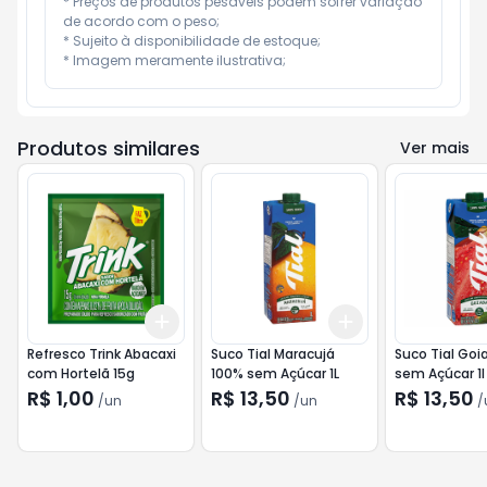
* Preços de produtos pesáveis podem sofrer variação 
de acordo com o peso;

* Sujeito à disponibilidade de estoque;

* Imagem meramente ilustrativa;
Produtos similares
Ver mais
Add
Add
+
3
+
5
+
10
+
3
+
5
+
10
Refresco Trink Abacaxi
Suco Tial Maracujá
Suco Tial Goi
com Hortelã 15g
100% sem Açúcar 1L
sem Açúcar 1l
R$ 1,00
R$ 13,50
R$ 13,50
/
un
/
un
/