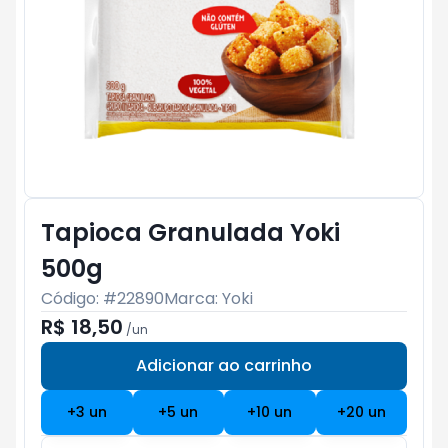
Tapioca Granulada Yoki
500g
Código: #
22890
Marca:
Yoki
R$ 18,50
/
un
Adicionar ao carrinho
Subtotal:
R$ 0
+
3
un
+
5
un
+
10
un
+
20
un