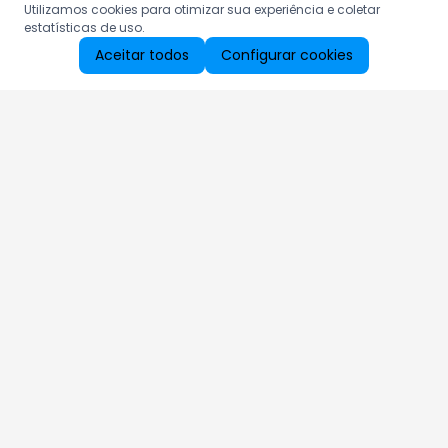
Utilizamos cookies para otimizar sua experiência e coletar
estatísticas de uso.
Aceitar todos
Configurar cookies
Aproveite as nossas promoções!
Cadastre seu e-mail e receba ofertas exclusivas.
QUERO RECEBER