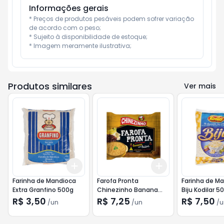
Informações gerais
* Preços de produtos pesáveis podem sofrer variação 
de acordo com o peso;

* Sujeito à disponibilidade de estoque;

* Imagem meramente ilustrativa;
Produtos similares
Ver mais
Add
Add
+
3
+
5
+
10
+
3
+
5
+
10
Farinha de Mandioca
Farofa Pronta
Farinha de M
Extra Granfino 500g
Chinezinho Banana
Biju Kodilar 5
com Passas 250g
R$ 3,50
R$ 7,25
R$ 7,50
/
un
/
un
/
u