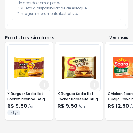
de acordo com o peso;

* Sujeito à disponibilidade de estoque;

* Imagem meramente ilustrativa;
Produtos similares
Ver mais
Add
Add
+
3
+
5
+
10
+
3
+
5
+
10
X Burguer Sadia Hot
X Burguer Sadia Hot
Chicken Seara
Pocket Picanha 145g
Pocket Barbecue 145g
Queijo Provo
R$ 9,50
R$ 9,50
R$ 12,90
/
un
/
un
/
145gr