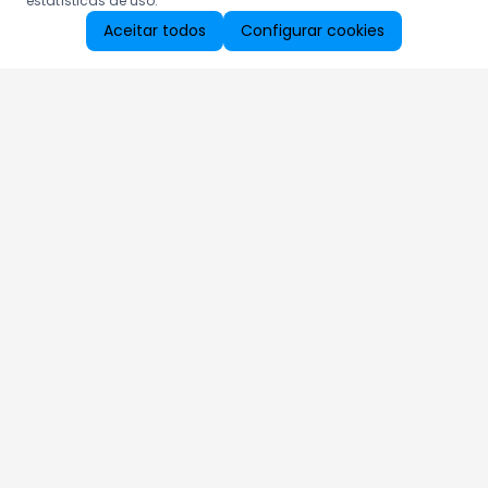
estatísticas de uso.
Aceitar todos
Configurar cookies
Aproveite as nossas promoções!
Cadastre seu e-mail e receba ofertas exclusivas.
QUERO RECEBER