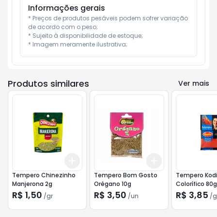
Informações gerais
* Preços de produtos pesáveis podem sofrer variação 
de acordo com o peso;

* Sujeito à disponibilidade de estoque;

* Imagem meramente ilustrativa;
Produtos similares
Ver mais
Add
Add
+
3
gr
+
5
gr
+
3
+
5
+
10
Tempero Chinezinho
Tempero Bom Gosto
Tempero Kodi
Manjerona 2g
Orégano 10g
Colorífico 80g
R$ 1,50
R$ 3,50
R$ 3,85
/
gr
/
un
/
g