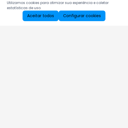
Utilizamos cookies para otimizar sua experiência e coletar
estatísticas de uso.
Aceitar todos
Configurar cookies
Aproveite as nossas promoções!
Cadastre seu e-mail e receba ofertas exclusivas.
QUERO RECEBER