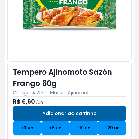
Tempero Ajinomoto Sazón
Frango 60g
Código: #
21300
Marca:
Ajinomoto
R$ 6,60
/
un
Adicionar ao carrinho
Subtotal:
R$ 0
+
3
un
+
5
un
+
10
un
+
20
un