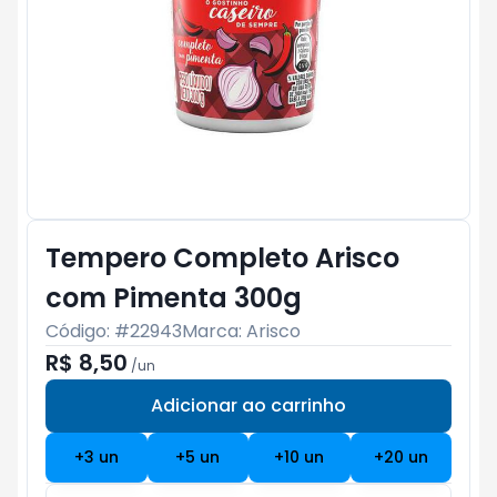
Tempero Completo Arisco
com Pimenta 300g
Código: #
22943
Marca:
Arisco
R$ 8,50
/
un
Adicionar ao carrinho
Subtotal:
R$ 0
+
3
un
+
5
un
+
10
un
+
20
un