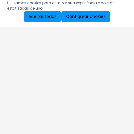
Utilizamos cookies para otimizar sua experiência e coletar
estatísticas de uso.
Aceitar todos
Configurar cookies
Aproveite as nossas promoções!
Cadastre seu e-mail e receba ofertas exclusivas.
QUERO RECEBER