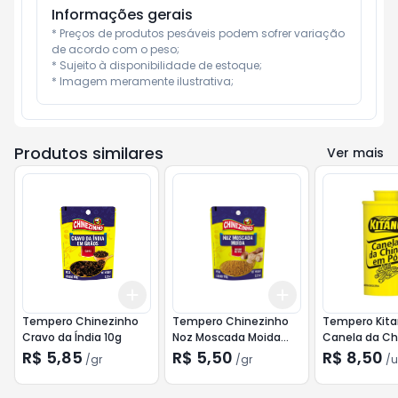
Informações gerais
* Preços de produtos pesáveis podem sofrer variação 
de acordo com o peso;

* Sujeito à disponibilidade de estoque;

* Imagem meramente ilustrativa;
Produtos similares
Ver mais
Add
Add
+
3
gr
+
5
gr
+
3
gr
+
5
gr
Tempero Chinezinho
Tempero Chinezinho
Tempero Kit
Cravo da Índia 10g
Noz Moscada Moida
Canela da Ch
10g
Tubo 35g
R$ 5,85
R$ 5,50
R$ 8,50
/
gr
/
gr
/
u