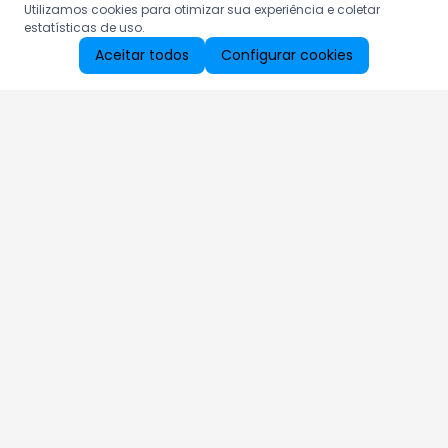
Utilizamos cookies para otimizar sua experiência e coletar
estatísticas de uso.
Aceitar todos
Configurar cookies
Aproveite as nossas promoções!
Cadastre seu e-mail e receba ofertas exclusivas.
QUERO RECEBER