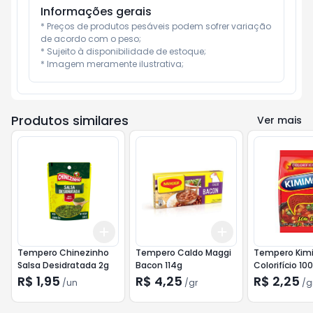
Informações gerais
* Preços de produtos pesáveis podem sofrer variação 
de acordo com o peso;

* Sujeito à disponibilidade de estoque;

* Imagem meramente ilustrativa;
Produtos similares
Ver mais
Add
Add
+
3
+
5
+
10
+
3
gr
+
5
gr
Tempero Chinezinho
Tempero Caldo Maggi
Tempero Kim
Salsa Desidratada 2g
Bacon 114g
Colorifício 10
R$ 1,95
R$ 4,25
R$ 2,25
/
un
/
gr
/
g