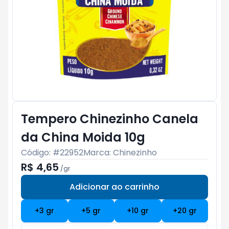
Tempero Chinezinho Canela
da China Moida 10g
Código: #
22952
Marca:
Chinezinho
R$ 4,65
/
gr
Adicionar ao carrinho
Subtotal:
R$ 0
+
3
gr
+
5
gr
+
10
gr
+
20
gr