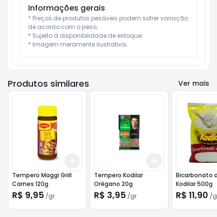
Informações gerais
* Preços de produtos pesáveis podem sofrer variação 
de acordo com o peso;

* Sujeito à disponibilidade de estoque;

* Imagem meramente ilustrativa;
Produtos similares
Ver mais
Add
Add
+
3
gr
+
5
gr
+
3
gr
+
5
gr
Tempero Maggi Grill
Tempero Kodilar
Bicarbonato 
Carnes 120g
Orégano 20g
Kodilar 500g
R$ 9,95
R$ 3,95
R$ 11,90
/
gr
/
gr
/
g