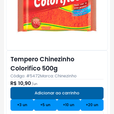
Tempero Chinezinho
Colorifíco 500g
Código: #
5472
Marca:
Chinezinho
R$ 10,90
/
un
Adicionar ao carrinho
Subtotal:
R$ 0
+
3
un
+
5
un
+
10
un
+
20
un