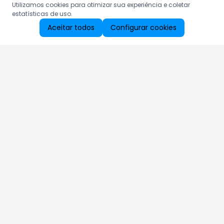
Utilizamos cookies para otimizar sua experiência e coletar
estatísticas de uso.
Aceitar todos
Configurar cookies
Aproveite as nossas promoções!
Cadastre seu e-mail e receba ofertas exclusivas.
QUERO RECEBER