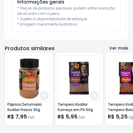
Informações gerais
* Preços de produtos pesáveis podem sofrer variação 
de acordo com o peso;

* Sujeito à disponibilidade de estoque;

* Imagem meramente ilustrativa;
Produtos similares
Ver mais
Add
Add
+
3
+
5
+
10
+
3
+
5
+
10
Páprica Defumada
Tempero Kodilar
Tempero Kodi
Kodilar Frasco 30g
Fumaça em Pó 50g
Tempero Bai
R$ 7,95
R$ 5,95
R$ 5,25
/
un
/
un
/
g