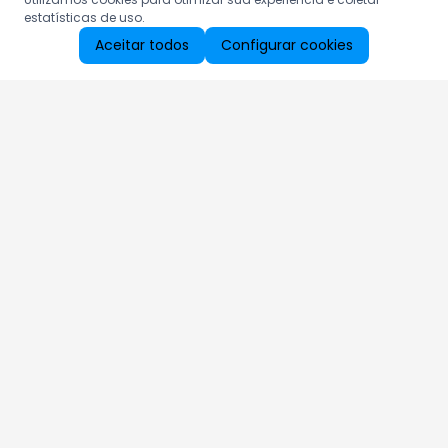
estatísticas de uso.
Aceitar todos
Configurar cookies
Aproveite as nossas promoções!
Cadastre seu e-mail e receba ofertas exclusivas.
QUERO RECEBER