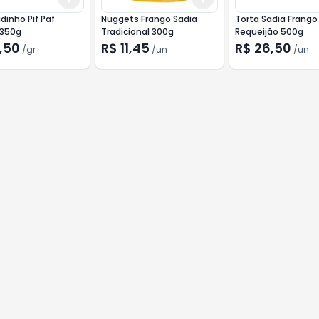
dinho Pif Paf
Nuggets Frango Sadia
Torta Sadia Frang
 350g
Tradicional 300g
Requeijão 500g
,50
R$ 11,45
R$ 26,50
/
gr
/
un
/
un