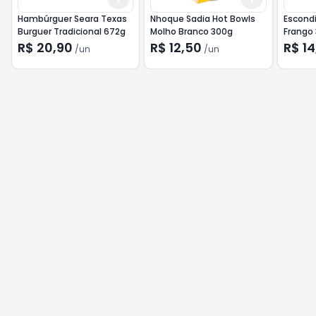
Hambúrguer Seara Texas
Nhoque Sadia Hot Bowls
Escondi
Burguer Tradicional 672g
Molho Branco 300g
Frango
R$ 20,90
R$ 12,50
R$ 14
/
un
/
un