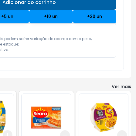
Adicionar ao carrinho
Subtotal:
R$ 0,00
+
5
un
+
10
un
+
20
un
eis podem sofrer variação de acordo com o peso;

e estoque;

tiva;
Ver mais
Add
Add
Add
+
3
+
5
+
10
+
3
+
5
+
10
+
3