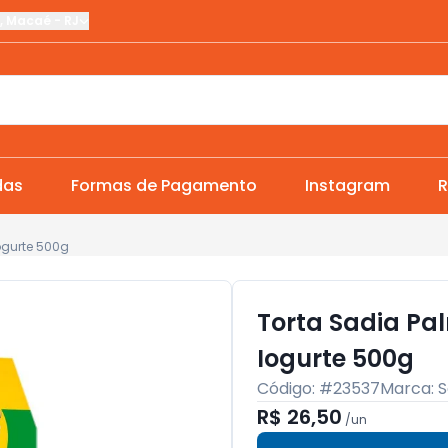
,
Macaé
-
RJ
das
Formas de Pagamento
Instagram
R
ogurte 500g
Torta Sadia Pa
Iogurte 500g
Código: #
23537
Marca:
S
R$ 26,50
/
un