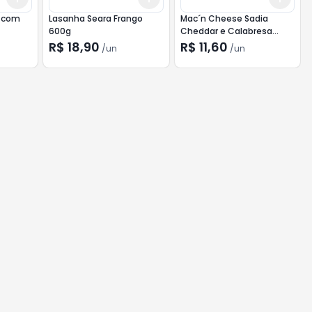
o com
Lasanha Seara Frango
Mac´n Cheese Sadia
600g
Cheddar e Calabresa
300g
R$ 18,90
R$ 11,60
/
un
/
un