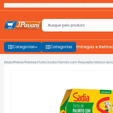
Você está navegando em:
JPavani Macaé Matriz
-
Av. Evaldo Costa
Categorias
Categorias
Entregas e Retira
Início
Pratos Prontos
Torta Sadia Palmito com Requeijão Massa de I