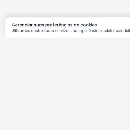
Gerenciar suas preferências de cookies
Utilizamos cookies para otimizar sua experiência e coletar estatíst
Aproveite as nossas prom
Cadastre seu e-mail e receba ofertas ex