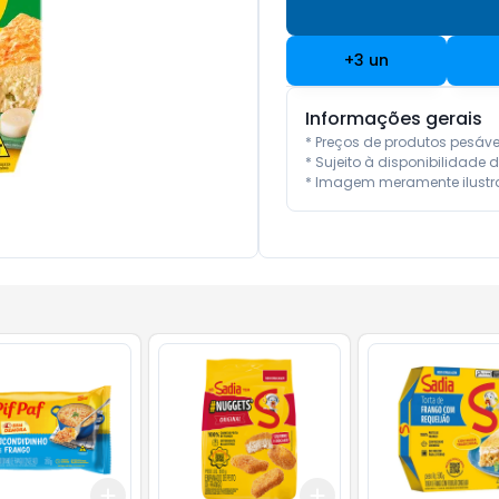
+
3
un
Informações gerais
* Preços de produtos pesáv
* Sujeito à disponibilidade d
* Imagem meramente ilustra
Add
Add
10
+
3
gr
+
5
gr
+
3
+
5
+
10