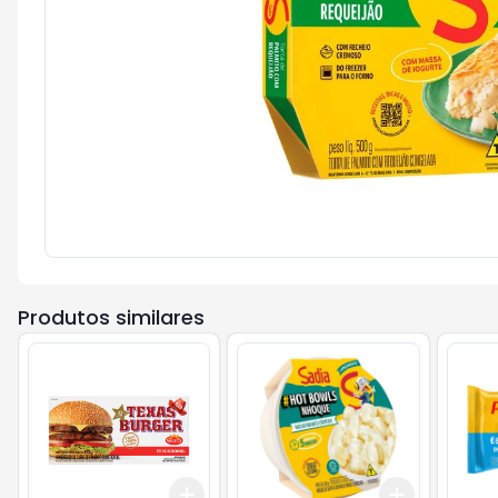
Produtos similares
Add
Add
+
3
+
5
+
10
+
3
+
5
+