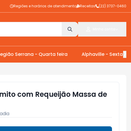
Regiões e horários de atendimento
Receitas
(22) 3737-0460
Minha conta
egião Serrana - Quarta feira
Alphaville - Sexta Fei
lmito com Requeijão Massa de
adia