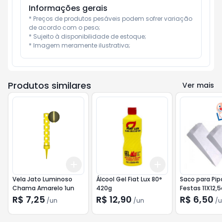
Informações gerais
* Preços de produtos pesáveis podem sofrer variação 
de acordo com o peso;

* Sujeito à disponibilidade de estoque;

* Imagem meramente ilustrativa;
Produtos similares
Ver mais
Add
Add
+
3
+
5
+
10
+
3
+
5
+
10
Vela Jato Luminoso
Álcool Gel Fiat Lux 80°
Saco para Pip
Chama Amarelo 1un
420g
Festas 11X12,
50und
R$ 7,25
R$ 12,90
R$ 6,50
/
un
/
un
/
u