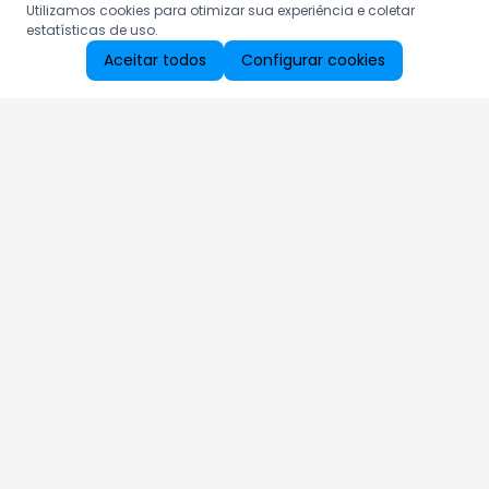
Utilizamos cookies para otimizar sua experiência e coletar
estatísticas de uso.
Aceitar todos
Configurar cookies
Aproveite as nossas promoções!
Cadastre seu e-mail e receba ofertas exclusivas.
QUERO RECEBER