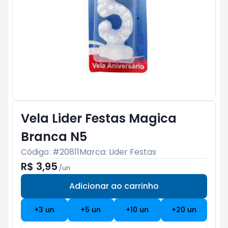
Vela Lider Festas Magica
Branca N5
Código: #
20811
Marca:
Lider Festas
R$ 3,95
/
un
Adicionar ao carrinho
Subtotal:
R$ 0
+
3
un
+
5
un
+
10
un
+
20
un