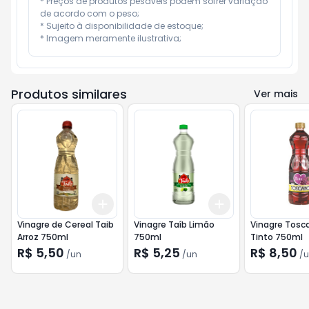
* Preços de produtos pesáveis podem sofrer variação 
de acordo com o peso;

* Sujeito à disponibilidade de estoque;

* Imagem meramente ilustrativa;
Produtos similares
Ver mais
Add
Add
+
3
+
5
+
10
+
3
+
5
+
10
Vinagre de Cereal Taib
Vinagre Taíb Limão
Vinagre Tosc
Arroz 750ml
750ml
Tinto 750ml
R$ 5,50
R$ 5,25
R$ 8,50
/
un
/
un
/
u