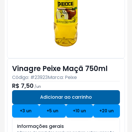
Vinagre Peixe Maçã 750ml
Código: #
23923
Marca:
Peixe
R$ 7,50
/
un
Adicionar ao carrinho
Subtotal:
R$ 0
+
3
un
+
5
un
+
10
un
+
20
un
Informações gerais