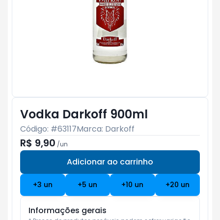
Vodka Darkoff 900ml
Código: #
63117
Marca:
Darkoff
R$ 9,90
/
un
Adicionar ao carrinho
Subtotal:
R$ 0
+
3
un
+
5
un
+
10
un
+
20
un
Informações gerais