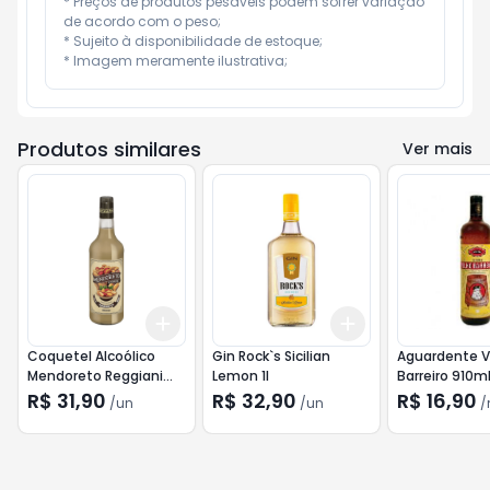
* Preços de produtos pesáveis podem sofrer variação 
de acordo com o peso;

* Sujeito à disponibilidade de estoque;

* Imagem meramente ilustrativa;
Produtos similares
Ver mais
Add
Add
+
3
+
5
+
10
+
3
+
5
+
10
Coquetel Alcoólico
Gin Rock`s Sicilian
Aguardente V
Mendoreto Reggiani
Lemon 1l
Barreiro 910m
950Ml
R$ 31,90
R$ 32,90
R$ 16,90
/
un
/
un
/