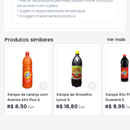
* Preços de produtos pesáveis podem sofrer variação 
de acordo com o peso;

* Sujeito à disponibilidade de estoque;

* Imagem meramente ilustrativa;
Produtos similares
Ver mais
Add
Add
+
3
+
5
+
10
+
3
+
5
+
10
Xarope de Laranja com
Xarope de Groselha
Xarope Ativ P
Acerola Ativ Plus 1L
Lynce 1L
Guaraná 1L
R$ 8,50
R$ 18,80
R$ 8,95
/
un
/
un
/
u