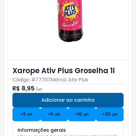
Xarope Ativ Plus Groselha 1l
Código: #
77707
Marca:
Ativ Plus
R$ 8,95
/
un
Adicionar ao carrinho
Subtotal:
R$ 0
+
3
un
+
5
un
+
10
un
+
20
un
Informações gerais