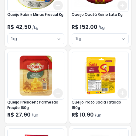
Add
Add
+
3
kg
+
5
kg
+
3
Queijo Rubim Minas Frescal Kg
Queijo Quatá Reino Lata Kg
R$ 42,50
R$ 152,00
/
kg
/
kg
1kg
1kg
Add
Add
+
3
+
5
+
10
+
3
Queijo Président Parmesão
Queijo Prato Sadia Fatiado
Fração 180g
150g
R$ 27,90
R$ 10,90
/
un
/
un