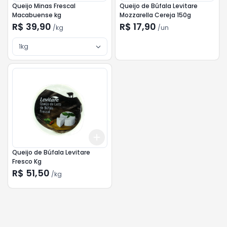
Queijo Minas Frescal
Queijo de Búfala Levitare
Macabuense kg
Mozzarella Cereja 150g
R$ 39,90
R$ 17,90
/
kg
/
un
1kg
Add
+
3
kg
+
5
kg
Queijo de Búfala Levitare
Fresco Kg
R$ 51,50
/
kg