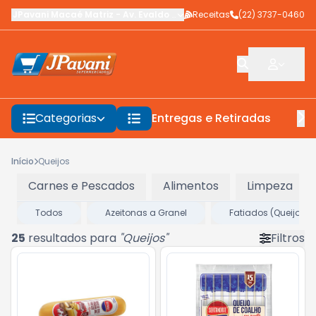
JPavani Macaé Matriz
-
Av. Evaldo Costa
Receitas
,
Macaé
-
(22) 3737-0460
RJ
Categorias
Entregas e Retiradas
F
Início
Queijos
Carnes e Pescados
Alimentos
Limpeza
Todos
Azeitonas a Granel
Fatiados (Queijos, P
25
resultados para
"
Queijos
"
Filtros