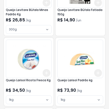
Add
Add
+
3
kg
+
5
kg
+
3
Queijo Levitare Búfala Minas
Queijo Levitare Búfala Fatiada
Padrão Kg
150g
R$ 26,85
R$ 14,90
/
kg
/
un
300g
Add
Add
+
3
kg
+
5
kg
+
3
Queijo Larisol Ricota Fresca Kg
Queijo Larisol Padrão kg
R$ 34,50
R$ 73,90
/
kg
/
kg
1kg
1kg