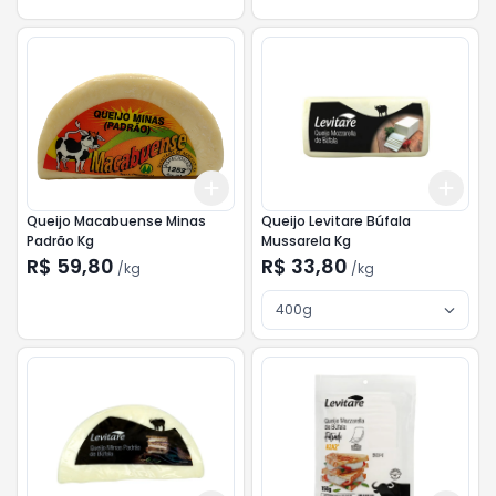
Add
Add
+
1.5
kg
+
2.5
kg
+
3
Queijo Macabuense Minas
Queijo Levitare Búfala
Padrão Kg
Mussarela Kg
R$ 59,80
R$ 33,80
/
kg
/
kg
400g