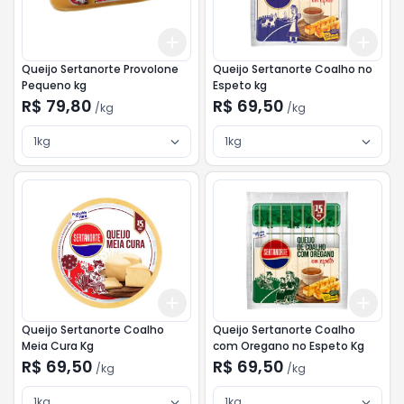
Add
Add
+
3
kg
+
5
kg
+
3
Queijo Sertanorte Provolone
Queijo Sertanorte Coalho no
Pequeno kg
Espeto kg
R$ 79,80
R$ 69,50
/
kg
/
kg
1kg
1kg
Add
Add
+
3
kg
+
5
kg
+
3
Queijo Sertanorte Coalho
Queijo Sertanorte Coalho
Meia Cura Kg
com Oregano no Espeto Kg
R$ 69,50
R$ 69,50
/
kg
/
kg
1kg
1kg