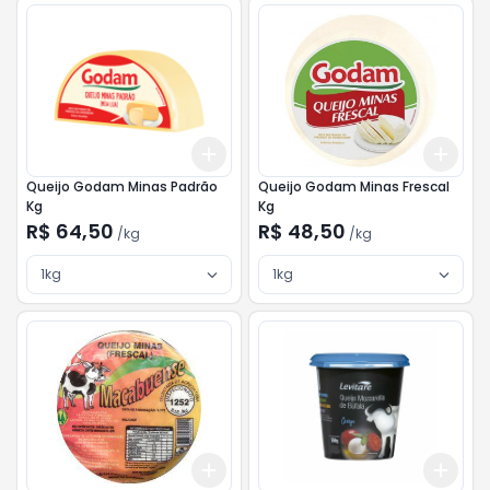
Add
Add
+
3
kg
+
5
kg
+
3
Queijo Godam Minas Padrão
Queijo Godam Minas Frescal
Kg
Kg
R$ 64,50
R$ 48,50
/
kg
/
kg
1kg
1kg
Add
Add
+
3
kg
+
5
kg
+
3