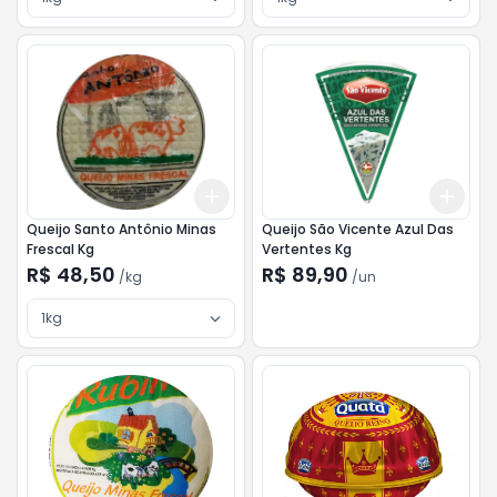
Add
Add
+
3
kg
+
5
kg
+
0.
Queijo Santo Antônio Minas
Queijo São Vicente Azul Das
Frescal Kg
Vertentes Kg
R$ 48,50
R$ 89,90
/
kg
/
un
1kg