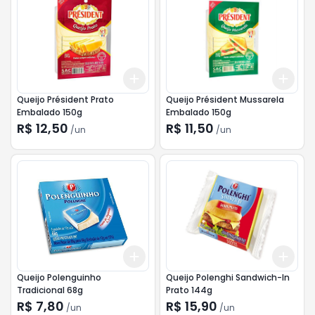
Add
Add
+
3
+
5
+
10
+
3
Queijo Président Prato
Queijo Président Mussarela
Embalado 150g
Embalado 150g
R$ 12,50
R$ 11,50
/
un
/
un
Add
Add
+
3
+
5
+
10
+
3
Queijo Polenguinho
Queijo Polenghi Sandwich-In
Tradicional 68g
Prato 144g
R$ 7,80
R$ 15,90
/
un
/
un