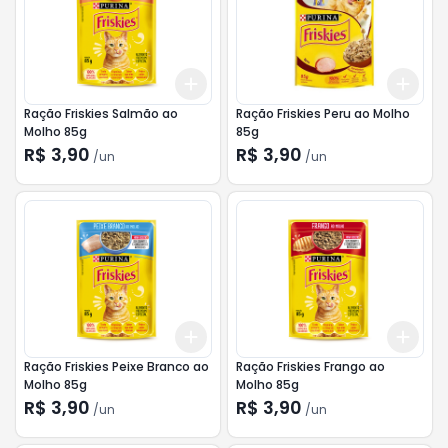
Add
Add
+
3
+
5
+
10
+
3
Ração Friskies Salmão ao
Ração Friskies Peru ao Molho
Molho 85g
85g
R$ 3,90
R$ 3,90
/
un
/
un
Add
Add
+
3
+
5
+
10
+
3
Ração Friskies Peixe Branco ao
Ração Friskies Frango ao
Molho 85g
Molho 85g
R$ 3,90
R$ 3,90
/
un
/
un