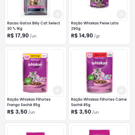
Add
Add
+
3
+
5
+
10
+
3
Racao Gatos Billy Cat Select
Ração Whiskas Peixe Lata
30 % 1Kg
290g
R$ 17,90
R$ 14,90
/
un
/
gr
Add
Add
+
3
+
5
+
10
+
3
Ração Whiskas Filhotes
Ração Whiskas Filhotes Carne
Frango Sachê 85g
Sachê 85g
R$ 3,50
R$ 3,50
/
un
/
un