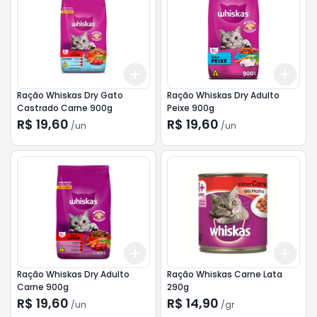
Add
Add
+
3
+
5
+
10
+
3
Ração Whiskas Dry Gato
Ração Whiskas Dry Adulto
Castrado Carne 900g
Peixe 900g
R$ 19,60
R$ 19,60
/
un
/
un
Add
Add
+
3
+
5
+
10
+
3
Ração Whiskas Dry Adulto
Ração Whiskas Carne Lata
Carne 900g
290g
R$ 19,60
R$ 14,90
/
un
/
gr