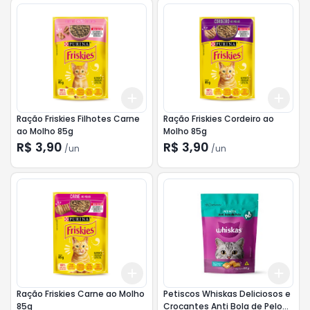
Add
Add
+
3
+
5
+
10
+
3
Ração Friskies Filhotes Carne
Ração Friskies Cordeiro ao
ao Molho 85g
Molho 85g
R$ 3,90
R$ 3,90
/
un
/
un
Add
Add
+
3
+
5
+
10
+
3
Ração Friskies Carne ao Molho
Petiscos Whiskas Deliciosos e
85g
Crocantes Anti Bola de Pelo