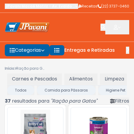
JPavani Macaé Matriz
-
Av. Evaldo Costa
Receitas
,
Macaé
-
(22) 3737-0460
RJ
Categorias
Entregas e Retiradas
F
Início
Ração para Gatos
Carnes e Pescados
Alimentos
Limpeza
Todos
Comida para Pássaros
Higiene Pet
37
resultados para
"
Ração para Gatos
"
Filtros