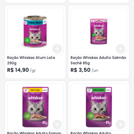
Add
Add
+
3
gr
+
5
gr
+
3
Ração Whiskas Atum Lata
Ração Whiskas Adulto Salmão
290g
Sachê 85g
R$ 14,90
R$ 3,50
/
gr
/
un
Add
Add
+
3
+
5
+
10
+
3
Ração Whiskas Adulto Frango
Ração Whiskas Adulto