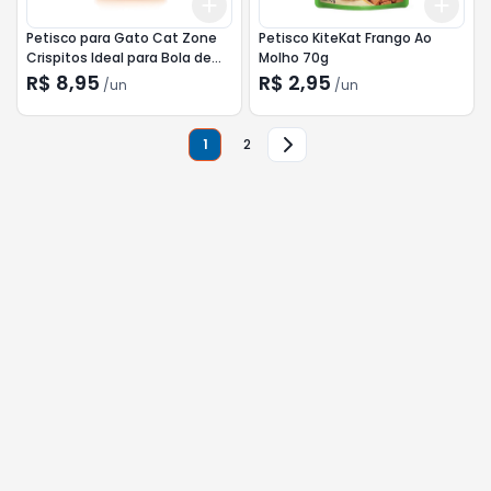
Add
Add
+
3
+
5
+
10
+
3
Petisco para Gato Cat Zone
Petisco KiteKat Frango Ao
Crispitos Ideal para Bola de
Molho 70g
Pelos 40g
R$ 8,95
R$ 2,95
/
un
/
un
1
2