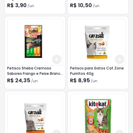
40g
R$ 3,90
R$ 10,50
/
un
/
un
Add
Add
+
3
+
5
+
10
+
3
Petisco Sheba Cremoso
Petisco para Gatos Cat Zone
Sabores Frango e Peixe Branco
Purrritos 40g
48g
R$ 24,35
R$ 8,95
/
un
/
un