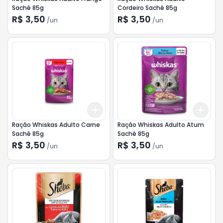
Sachê 85g
Cordeiro Sachê 85g
R$ 3,50
R$ 3,50
/
un
/
un
Add
Add
+
3
+
5
+
10
+
3
Ração Whiskas Adulto Carne
Ração Whiskas Adulto Atum
Sachê 85g
Sachê 85g
R$ 3,50
R$ 3,50
/
un
/
un