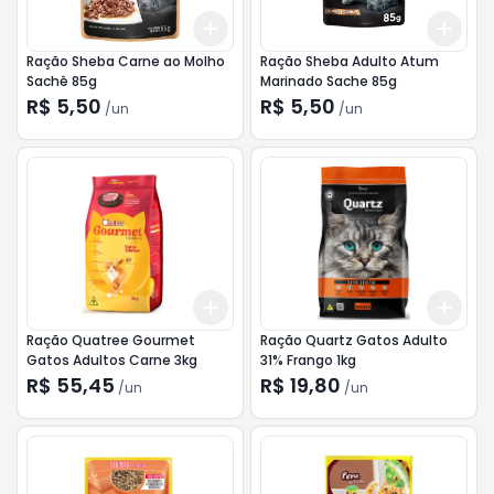
Add
Add
+
3
+
5
+
10
+
3
Ração Sheba Carne ao Molho
Ração Sheba Adulto Atum
Sachê 85g
Marinado Sache 85g
R$ 5,50
R$ 5,50
/
un
/
un
Add
Add
+
3
+
5
+
10
+
3
Ração Quatree Gourmet
Ração Quartz Gatos Adulto
Gatos Adultos Carne 3kg
31% Frango 1kg
R$ 55,45
R$ 19,80
/
un
/
un