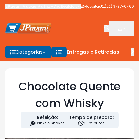
JPavani Macaé Matriz
-
Av. Evaldo Costa
Receitas
,
Macaé
-
(22) 3737-0460
RJ
Categorias
Entregas e Retiradas
F
Chocolate Quente
com Whisky
Refeição:
Tempo de preparo:
Drinks e Shakes
20 minutos