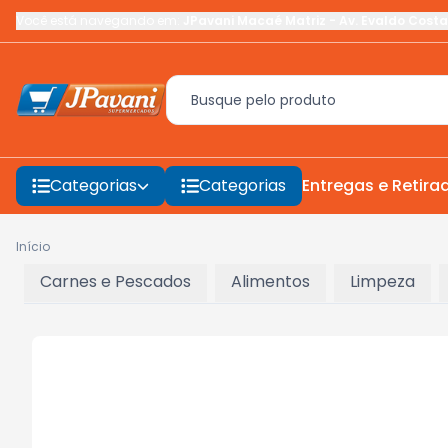
Você está navegando em:
JPavani Macaé Matriz
-
Av. Evaldo Costa
Categorias
Categorias
Entregas e Retira
Início
Carnes e Pescados
Alimentos
Limpeza