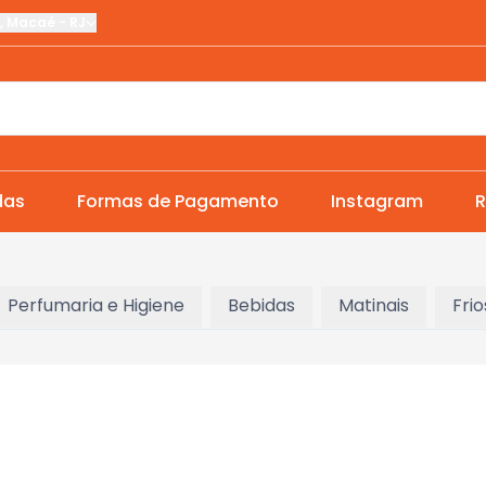
,
Macaé
-
RJ
das
Formas de Pagamento
Instagram
R
Perfumaria e Higiene
Bebidas
Matinais
Frio