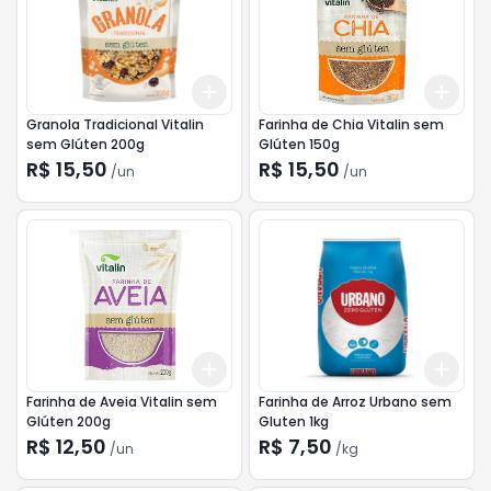
Add
Add
+
3
+
5
+
10
+
3
Granola Tradicional Vitalin
Farinha de Chia Vitalin sem
sem Glúten 200g
Glúten 150g
R$ 15,50
R$ 15,50
/
un
/
un
Add
Add
+
3
+
5
+
10
+
3
Farinha de Aveia Vitalin sem
Farinha de Arroz Urbano sem
Glúten 200g
Gluten 1kg
R$ 12,50
R$ 7,50
/
un
/
kg