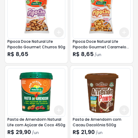
Add
Add
+
3
+
5
+
10
+
3
Pipoca Doce Natural Life
Pipoca Doce Natural Life
Pipocão Gourmet Churros 90g
Pipocão Gourmet Caramelo
90g
R$ 8,65
R$ 8,65
/
un
Add
Add
+
3
+
5
+
10
+
3
Pasta de Amendoim Natural
Pasta de Amendoim com
Life com Açúcar de Coco 450g
Cacau Dacolônia 500g
R$ 29,90
R$ 21,90
/
un
/
un