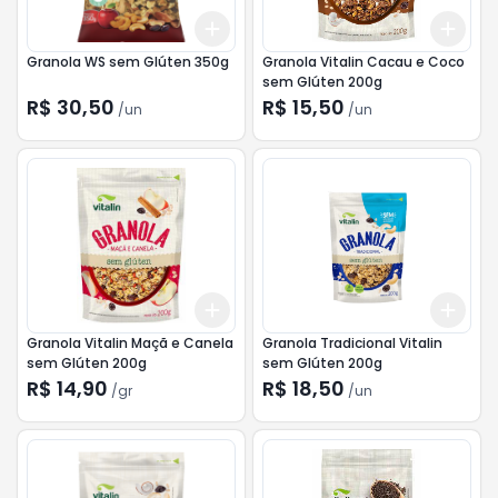
Add
Add
+
3
+
5
+
10
+
3
Granola WS sem Glúten 350g
Granola Vitalin Cacau e Coco
sem Glúten 200g
R$ 30,50
R$ 15,50
/
un
/
un
Add
Add
+
3
gr
+
5
gr
+
3
Granola Vitalin Maçã e Canela
Granola Tradicional Vitalin
sem Glúten 200g
sem Glúten 200g
R$ 14,90
R$ 18,50
/
gr
/
un