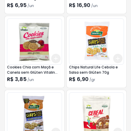
sem Glúten 180g
R$ 6,95
R$ 16,90
/
un
/
un
Add
Add
+
3
+
5
+
10
+
3
Cookies Chia com Maçã e
Chips Natural Life Cebola e
Canela sem Glúten Vitalin
Salsa sem Glúten 70g
30g
R$ 3,85
R$ 6,90
/
un
/
gr