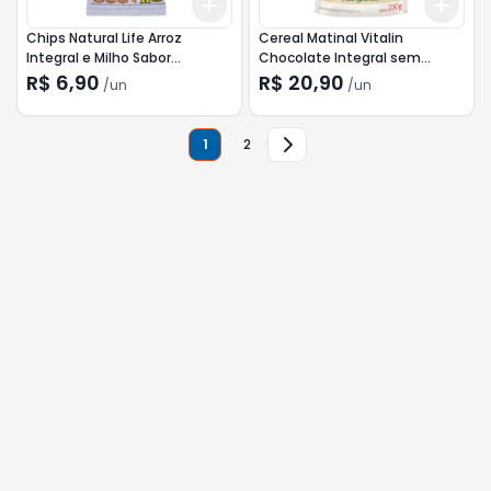
Add
Add
+
3
+
5
+
10
+
3
Chips Natural Life Arroz
Cereal Matinal Vitalin
Integral e Milho Sabor
Chocolate Integral sem
Presunto 70g
Glúten 200g
R$ 6,90
R$ 20,90
/
un
/
un
1
2