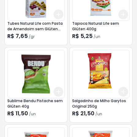
Add
Add
+
3
gr
+
5
gr
+
3
Tubes Natural Life com Pasta
Tapioca Natural Life sem
de Amendoim sem Glúten
Glúten 400g
50g
R$ 7,65
R$ 5,25
/
gr
/
un
Add
Add
+
3
+
5
+
10
+
3
Sublime Bendu Pistache sem
Salgadinho de Milho Garytos
Glúten 40g
Original 250g
R$ 11,50
R$ 21,50
/
un
/
un