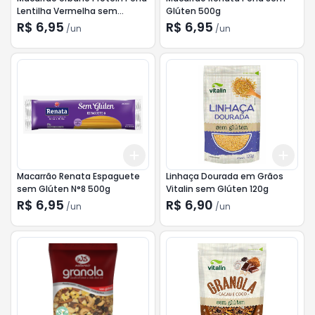
Lentilha Vermelha sem
Glúten 500g
Glúten 500g
R$ 6,95
R$ 6,95
/
un
/
un
Add
Add
+
3
+
5
+
10
+
3
Macarrão Renata Espaguete
Linhaça Dourada em Grãos
sem Glúten N°8 500g
Vitalin sem Glúten 120g
R$ 6,95
R$ 6,90
/
un
/
un