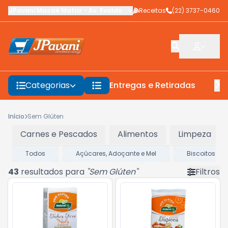
JPavani Macaé Matriz
-
Av. Evaldo Costa
Receitas
,
Macaé
-
(22) 3737-0460
RJ
Categorias
Entregas e Retiradas
F
Início
Sem Glúten
Carnes e Pescados
Alimentos
Limpeza
Todos
Açúcares, Adoçante e Mel
Biscoitos e B
43
resultados para
"
Sem Glúten
"
Filtros