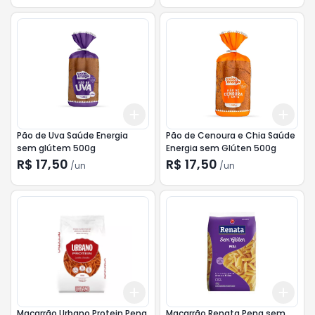
Add
Add
+
3
+
5
+
10
+
3
Pão de Uva Saúde Energia
Pão de Cenoura e Chia Saúde
sem glútem 500g
Energia sem Glúten 500g
R$ 17,50
R$ 17,50
/
un
/
un
Add
Add
+
3
+
5
+
10
+
3
Macarrão Urbano Protein Pena
Macarrão Renata Pena sem