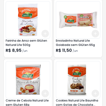
Add
Add
+
3
+
5
+
10
+
3
Farinha de Arroz sem Glúten
Enroladinho Natural Life
Natural Life 500g
Goiabada sem Glúten 65g
R$ 8,95
R$ 11,50
/
un
/
un
Add
Add
+
3
+
5
+
10
+
3
Creme de Cebola Natural Life
Cookies Natural Life Baunilha
sem Gluten 68g
com Gotas de Chocolate