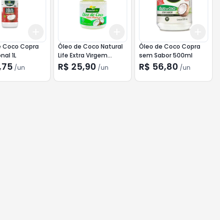
Add
Add
Add
10
+
3
+
5
+
10
+
3
+
5
+
10
+
3
e Coco Copra
Óleo de Coco Natural
Óleo de Coco Copra
nal 1L
Life Extra Virgem
sem Sabor 500ml
200ml
,75
R$ 25,90
R$ 56,80
/
un
/
un
/
un
10