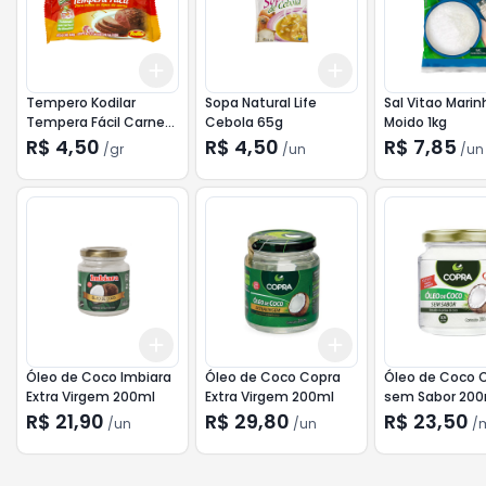
Add
Add
+
3
gr
+
5
gr
+
3
+
5
+
10
Tempero Kodilar
Sopa Natural Life
Sal Vitao Marin
Tempera Fácil Carne
Cebola 65g
Moido 1kg
60g
R$ 4,50
R$ 4,50
R$ 7,85
/
gr
/
un
/
un
Add
Add
+
3
+
5
+
10
+
3
+
5
+
10
Óleo de Coco Imbiara
Óleo de Coco Copra
Óleo de Coco 
Extra Virgem 200ml
Extra Virgem 200ml
sem Sabor 200
R$ 21,90
R$ 29,80
R$ 23,50
/
un
/
un
/