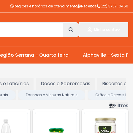
Regiões e horários de atendimento
Receitas
(22) 3737-0460
Minha conta
egião Serrana - Quarta feira
Alphaville - Sexta Fei
s e Laticínios
Doces e Sobremesas
Biscoitos e S
urais
Farinhas e Misturas Naturais
Grãos e Cereais Nat
Filtros