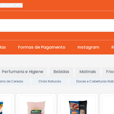
,
Macaé
-
RJ
das
Formas de Pagamento
Instagram
R
Perfumaria e Higiene
Bebidas
Matinais
Frio
arra de Cereais
Chás Naturais
Doces e Coberturas Nat