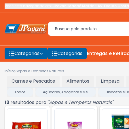
Você está navegando em:
JPavani Macaé Matriz
-
Av. Evaldo Costa
Categorias
Categorias
Entregas e Retira
Início
Sopas e Temperos Naturais
Carnes e Pescados
Alimentos
Limpeza
Todos
Açúcares, Adoçante e Mel
Biscoitos e B
13
resultados para
"
Sopas e Temperos Naturais
"