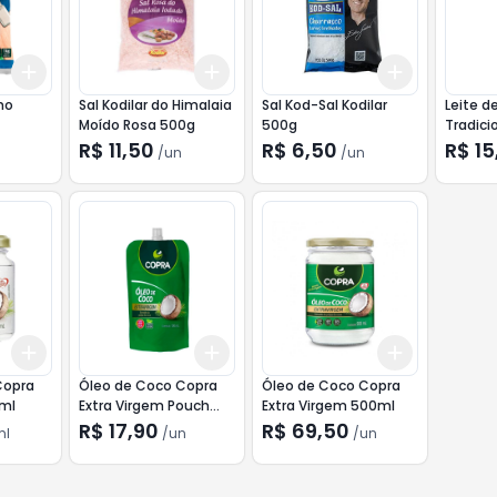
Add
Add
Add
+
3
+
5
+
10
+
3
+
5
+
10
+
3
+
5
+
ho
Sal Kodilar do Himalaia
Sal Kod-Sal Kodilar
Leite d
Moído Rosa 500g
500g
Tradicio
R$ 11,50
R$ 6,50
R$ 15
/
un
/
un
Add
Add
Add
+
3
ml
+
5
ml
+
3
+
5
+
10
+
3
+
5
+
Copra
Óleo de Coco Copra
Óleo de Coco Copra
ml
Extra Virgem Pouch
Extra Virgem 500ml
100ml
R$ 17,90
R$ 69,50
ml
/
un
/
un