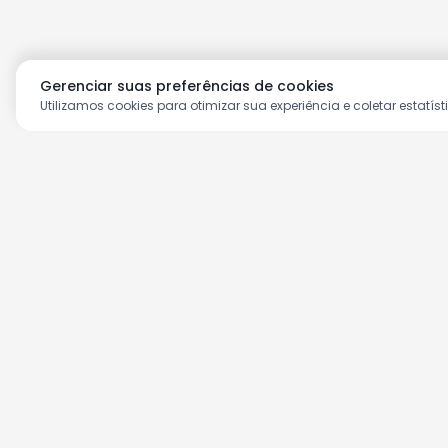
Gerenciar suas preferências de cookies
Utilizamos cookies para otimizar sua experiência e coletar estatíst
Aproveite as nossas prom
Cadastre seu e-mail e receba ofertas ex