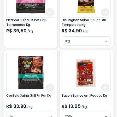
Add
Add
+
3
kg
+
5
kg
+
3
Picanha Suína Pif Paf Grill
Filé Mignon Suíno Pif Paf Grill
Temperada Kg
Temperada Kg
R$ 39,50
R$ 34,90
/
kg
/
kg
1kg
Add
Add
+
3
kg
+
5
kg
+
3
Costela Suína Grill Pif Paf Kg
Bacon Suinco em Pedaço Kg
R$ 33,90
R$ 13,65
/
kg
/
kg
1kg
300g