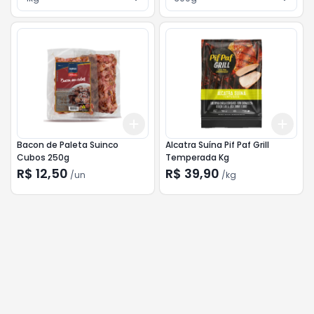
Add
Add
+
3
+
5
+
10
+
3
Bacon de Paleta Suinco
Alcatra Suína Pif Paf Grill
Cubos 250g
Temperada Kg
R$ 12,50
R$ 39,90
/
un
/
kg