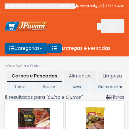
JPavani Macaé Matriz
-
Av. Evaldo Costa
Receitas
,
Macaé
-
(22) 3737-0460
RJ
Categorias
Entregas e Retiradas
F
Início
Suína e Outros
Carnes e Pescados
Alimentos
Limpeza
Todos
Bovina
Aves
Frutos do Mar
6
resultados para
"
Suína e Outros
"
Filtros