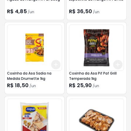
R$ 4,85
R$ 36,50
/
un
/
un
Add
Add
+
3
+
5
+
10
+
3
Coxinha da Asa Sadia na
Coxinha da Asa Pif Paf Grill
Medida Drumette 1kg
Temperada 1kg
R$ 18,50
R$ 25,90
/
un
/
un