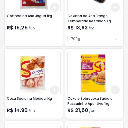
Add
Add
+
3
+
5
+
10
+
3
Coxinha da Asa Jaguá 1kg
Coxinha da Asa Frango
Temperada Resfriado Kg
R$ 15,25
R$ 13,93
/
un
/
kg
700g
Add
Add
+
3
+
5
+
10
+
3
Coxa Sadia na Medida 1Kg
Coxa e Sobrecoxa Sadia a
Passarinho Aperitivo 1kg
R$ 14,90
R$ 21,60
/
un
/
un