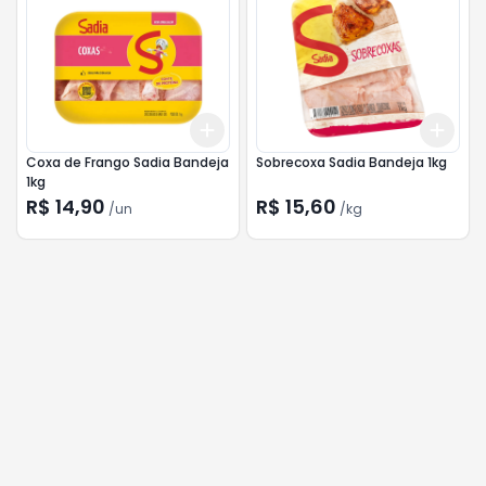
Add
Add
+
3
+
5
+
10
+
3
Coxa de Frango Sadia Bandeja
Sobrecoxa Sadia Bandeja 1kg
1kg
R$ 14,90
R$ 15,60
/
un
/
kg