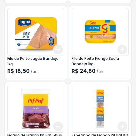
Add
Add
+
3
+
5
+
10
+
3
Filé de Peito Jaguá Bandeja
Filé de Peito Frango Sadia
1kg
Bandeja 1kg
R$ 18,50
R$ 24,80
/
un
/
un
Add
Add
+
3
+
5
+
10
+
3
Fígado de Frango Pif Paf 500g
Espetinho de Frango Pif Paf KG