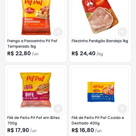
Add
Add
+
3
+
5
+
10
+
3
Frango a Passarinho Pif Paf
Filezinho Perdigão Bandeja 1kg
Temperado 1kg
R$ 22,80
R$ 24,40
/
un
/
kg
Add
Add
+
3
+
5
+
10
+
3
Filé de Peito Pif Paf em Bifes
Filé de Peito Pif Paf Cozido e
700g
Desfiado 400g
R$ 17,90
R$ 16,80
/
un
/
un