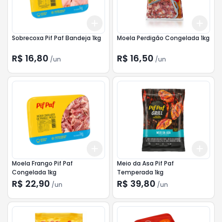
Add
Add
+
3
+
5
+
10
+
3
Sobrecoxa Pif Paf Bandeja 1kg
Moela Perdigão Congelada 1kg
R$ 16,80
R$ 16,50
/
un
/
un
Add
Add
+
3
+
5
+
10
+
3
Moela Frango Pif Paf
Meio da Asa Pif Paf
Congelada 1kg
Temperada 1kg
R$ 22,90
R$ 39,80
/
un
/
un