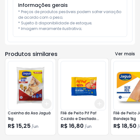
Informações gerais
* Preços de produtos pesáveis podem sofrer variação 
de acordo com o peso;

* Sujeito à disponibilidade de estoque;

* Imagem meramente ilustrativa;
Produtos similares
Ver mais
Add
Add
+
3
+
5
+
10
+
3
+
5
+
10
Coxinha da Asa Jaguá
Filé de Peito Pif Paf
Filé de Peito 
1kg
Cozido e Desfiado
Bandeja 1kg
400g
R$ 15,25
R$ 16,80
R$ 18,50
/
un
/
un
/