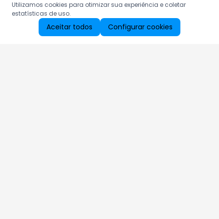
Utilizamos cookies para otimizar sua experiência e coletar
estatísticas de uso.
Aceitar todos
Configurar cookies
Aproveite as nossas promoções!
Cadastre seu e-mail e receba ofertas exclusivas.
QUERO RECEBER