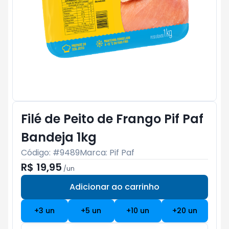
Filé de Peito de Frango Pif Paf
Bandeja 1kg
Código: #
9489
Marca:
Pif Paf
R$ 19,95
/
un
Adicionar ao carrinho
Subtotal:
R$ 0
+
3
un
+
5
un
+
10
un
+
20
un