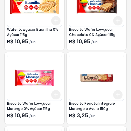
Add
Add
+
3
+
5
+
10
+
3
Wafer Lowçucar Baunilha 0%
Biscoito Wafer Lowçucar
Açúcar 115g
Chocolate 0% Açúcar 115g
R$ 10,95
R$ 10,95
/
un
/
un
Add
Add
+
3
+
5
+
10
+
3
Biscoito Wafer Lowçúcar
Biscoito Renata Integrale
Morango 0% Açúcar 115g
Morango e Aveia 150g
R$ 10,95
R$ 3,25
/
un
/
un