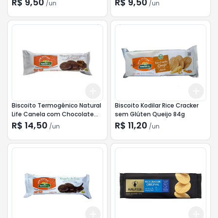
R$ 9,50
R$ 9,50
/
un
/
un
Add
Add
+
3
+
5
+
10
+
3
Biscoito Termogênico Natural
Biscoito Kodilar Rice Cracker
Life Canela com Chocolate
sem Glúten Queijo 84g
sem Glúten 140g
R$ 14,50
R$ 11,20
/
un
/
un
Add
Add
+
3
+
5
+
10
+
3