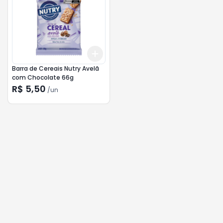
Add
+
3
+
5
+
10
Barra de Cereais Nutry Avelã
com Chocolate 66g
R$ 5,50
/
un