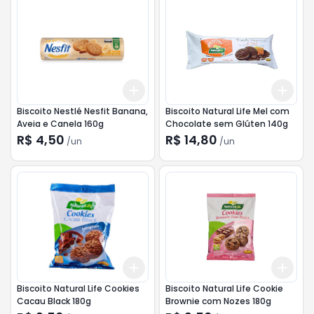
Add
Add
+
3
+
5
+
10
+
3
Biscoito Nestlé Nesfit Banana,
Biscoito Natural Life Mel com
Aveia e Canela 160g
Chocolate sem Glúten 140g
R$ 4,50
R$ 14,80
/
un
/
un
Add
Add
+
3
+
5
+
10
+
3
Biscoito Natural Life Cookies
Biscoito Natural Life Cookie
Cacau Black 180g
Brownie com Nozes 180g