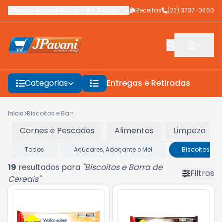
JPavani Macaé Matriz
-
Av. Evaldo Costa
Receitas
,
Macaé
-
(22) 3737-0460
RJ
Categorias
Entregas e Retiradas
F
Início
Biscoitos e Barra de Cereais
Carnes e Pescados
Alimentos
Limpeza
Todos
Açúcares, Adoçante e Mel
Biscoitos e B
19
resultados para
"
Biscoitos e Barra de
Filtros
Cereais
"