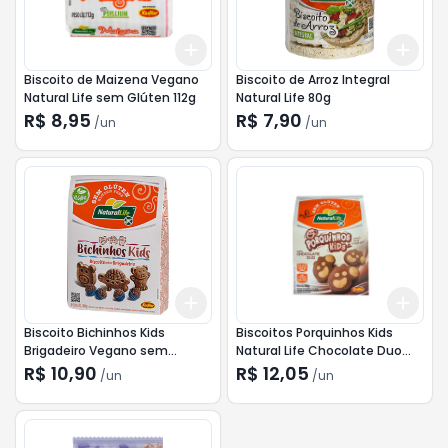
Add
Add
+
3
+
5
+
10
+
3
Biscoito de Maizena Vegano
Biscoito de Arroz Integral
Natural Life sem Glúten 112g
Natural Life 80g
R$ 8,95
R$ 7,90
/
un
/
un
Add
Add
+
3
+
5
+
10
+
3
Biscoito Bichinhos Kids
Biscoitos Porquinhos Kids
Brigadeiro Vegano sem
Natural Life Chocolate Duo
Glúten 80g
100g
R$ 10,90
R$ 12,05
/
un
/
un