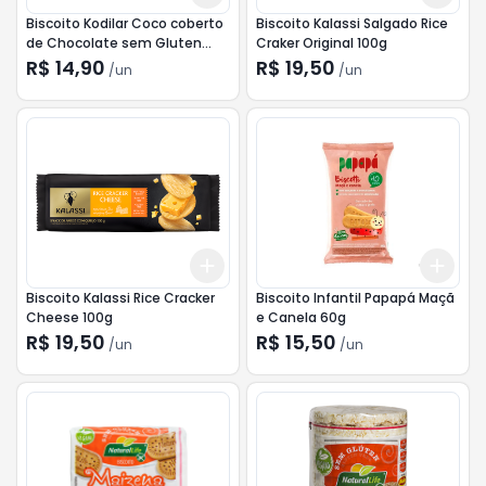
Biscoito Kodilar Coco coberto
Biscoito Kalassi Salgado Rice
de Chocolate sem Gluten
Craker Original 100g
140g
R$ 14,90
R$ 19,50
/
un
/
un
Add
Add
+
3
+
5
+
10
+
3
Biscoito Kalassi Rice Cracker
Biscoito Infantil Papapá Maçã
Cheese 100g
e Canela 60g
R$ 19,50
R$ 15,50
/
un
/
un