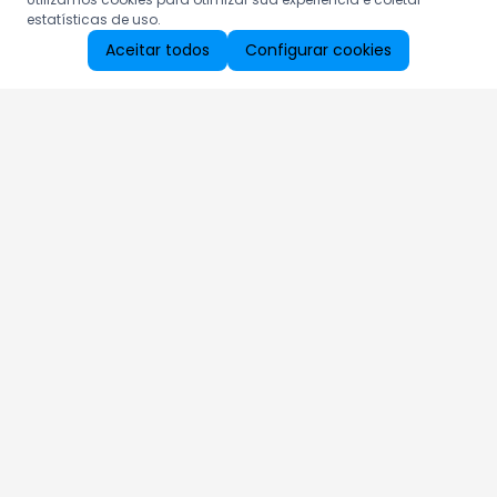
estatísticas de uso.
Aceitar todos
Configurar cookies
Aproveite as nossas promoções!
Cadastre seu e-mail e receba ofertas exclusivas.
QUERO RECEBER