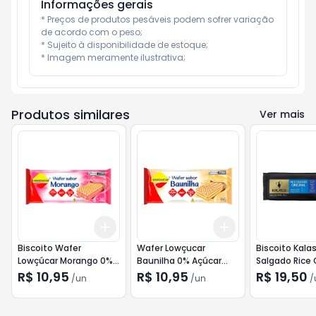
Informações gerais
* Preços de produtos pesáveis podem sofrer variação 
de acordo com o peso;

* Sujeito à disponibilidade de estoque;

* Imagem meramente ilustrativa;
Produtos similares
Ver mais
Add
Add
+
3
+
5
+
10
+
3
+
5
+
10
Biscoito Wafer
Wafer Lowçucar
Biscoito Kalas
Lowçúcar Morango 0%
Baunilha 0% Açúcar
Salgado Rice 
Açúcar 115g
115g
Original 100g
R$ 10,95
R$ 10,95
R$ 19,50
/
un
/
un
/